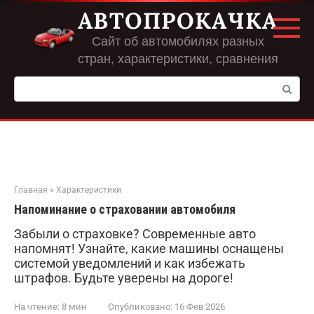
Перейти
АВТОПРОКАЧКА
к
контенту
Сайт об автомобилях разных
стран, характеристики, сравнения
Поиск:
Главная
»
Характеристики
Напоминание о страховании автомобиля
Забыли о страховке? Современные авто
напомнят! Узнайте, какие машины оснащены
системой уведомлений и как избежать
штрафов. Будьте уверены на дороге!
На чтение:
8 мин
Опубликовано:
16 Фев 2026