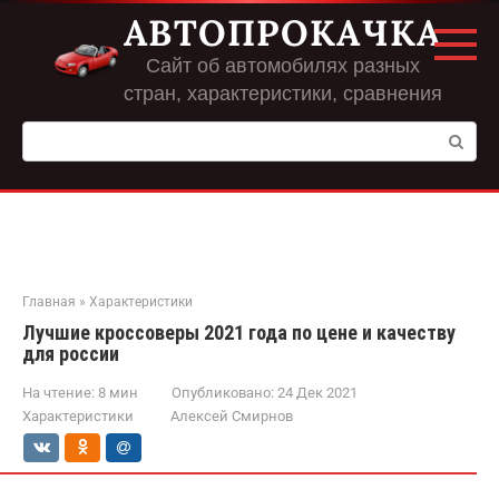
Перейти
АВТОПРОКАЧКА
к
контенту
Сайт об автомобилях разных
стран, характеристики, сравнения
Поиск:
Главная
»
Характеристики
Лучшие кроссоверы 2021 года по цене и качеству
для россии
На чтение:
8 мин
Опубликовано:
24 Дек 2021
Характеристики
Алексей Смирнов