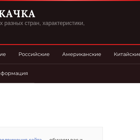
КАЧКА
 разных стран, характеристики,
ие
Российские
Американские
Китайски
нформация