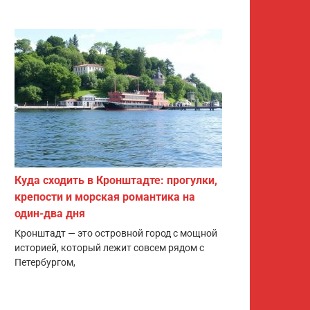
Куда сходить в Кронштадте: прогулки,
крепости и морская романтика на
один-два дня
Кронштадт — это островной город с мощной
историей, который лежит совсем рядом с
Петербургом,