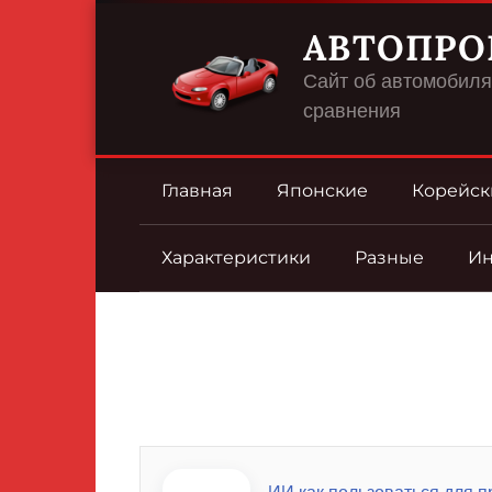
Перейти
АВТОПРО
к
контенту
Сайт об автомобилях
сравнения
Главная
Японские
Корейск
Характеристики
Разные
И