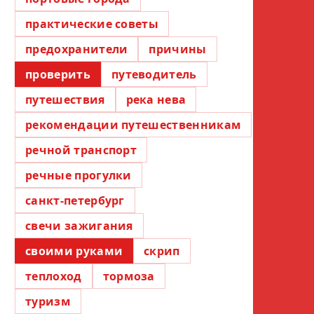
практические советы
предохранители
причины
проверить
путеводитель
путешествия
река нева
рекомендации путешественникам
речной транспорт
речные прогулки
санкт-петербург
свечи зажигания
своими руками
скрип
теплоход
тормоза
туризм