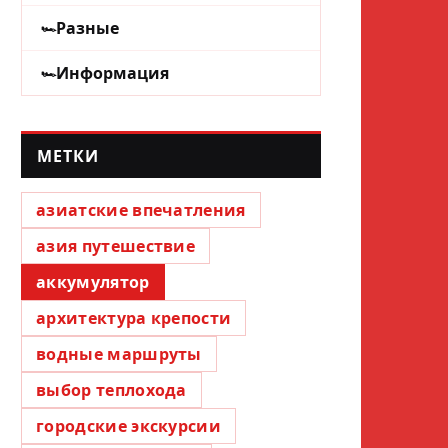
Разные
Информация
МЕТКИ
азиатские впечатления
азия путешествие
аккумулятор
архитектура крепости
водные маршруты
выбор теплохода
городские экскурсии