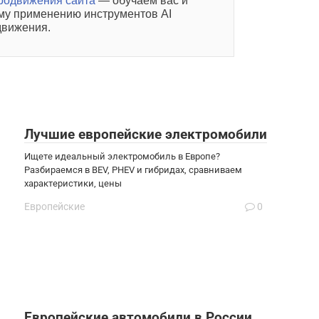
продвижения сайта
— обучаем вас и
му применению инструментов AI
движения.
Лучшие европейские электромобили
Ищете идеальный электромобиль в Европе?
Разбираемся в BEV, PHEV и гибридах, сравниваем
характеристики, цены
Европейские
0
Европейские автомобили в России