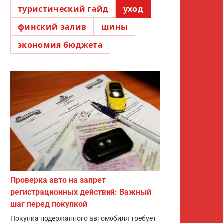
туристический гайд
уход
финский залив
шины
экономия бюджета
Проверка авто на запрет
регистрационных действий: Важный
шаг перед покупкой
Покупка подержанного автомобиля требует