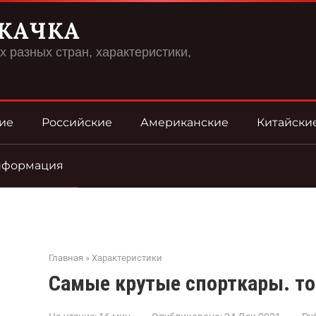
КАЧКА
 разных стран, характеристики,
ие
Российские
Американские
Китайски
нформация
Главная
»
Характеристики
Самые крутые спорткары. то