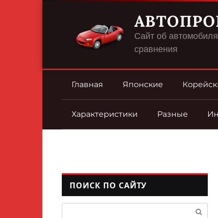
Перейти
АВТОПРО
к
контенту
Сайт об автомобилях
сравнения
Главная
Японские
Корейск
Характеристики
Разные
И
ПОИСК ПО САЙТУ
Поиск: