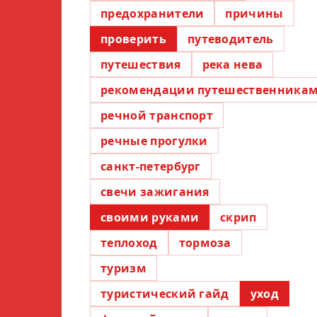
предохранители
причины
проверить
путеводитель
путешествия
река нева
рекомендации путешественника
речной транспорт
речные прогулки
санкт-петербург
свечи зажигания
своими руками
скрип
теплоход
тормоза
туризм
туристический гайд
уход