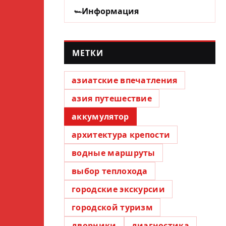
Информация
МЕТКИ
азиатские впечатления
азия путешествие
аккумулятор
архитектура крепости
водные маршруты
выбор теплохода
городские экскурсии
городской туризм
дворники
диагностика