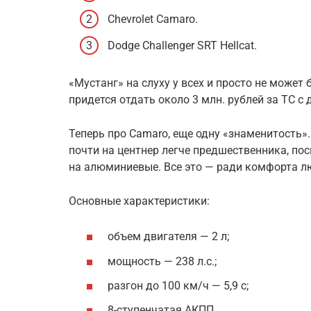
Chevrolet Camaro.
Dodge Challenger SRT Hellcat.
«Мустанг» на слуху у всех и просто не може
придется отдать около 3 млн. рублей за ТС с
Теперь про Camaro, еще одну «знаменитость»
почти на центнер легче предшественника, по
на алюминиевые. Все это — ради комфорта л
Основные характеристики:
объем двигателя — 2 л;
мощность — 238 л.с.;
разгон до 100 км/ч — 5,9 с;
8-ступенчатая АКПП.