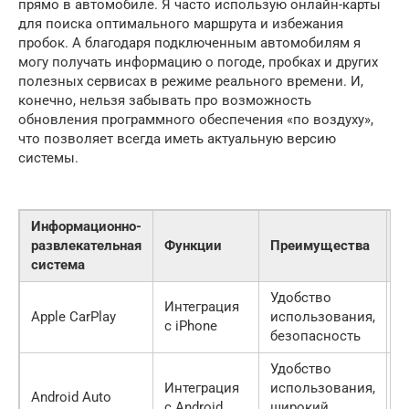
прямо в автомобиле. Я часто использую онлайн-карты
для поиска оптимального маршрута и избежания
пробок. А благодаря подключенным автомобилям я
могу получать информацию о погоде, пробках и других
полезных сервисах в режиме реального времени. И,
конечно, нельзя забывать про возможность
обновления программного обеспечения «по воздуху»,
что позволяет всегда иметь актуальную версию
системы.
Информационно-
развлекательная
Функции
Преимущества
Н
система
Удобство
О
Интеграция
Apple CarPlay
использования,
ф
с iPhone
безопасность
д
Удобство
О
Интеграция
использования,
Android Auto
ф
с Android
широкий