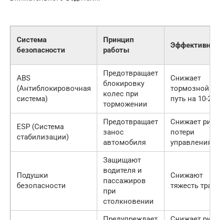
Система
Принцип
Эффективнос
безопасности
работы
Предотвращает
ABS
Снижает
блокировку
(Антиблокировочная
тормозной
колес при
система)
путь на 10-20
торможении
Предотвращает
Снижает риск
ESP (Система
занос
потери
стабилизации)
автомобиля
управления
Защищают
водителя и
Подушки
Снижают
пассажиров
безопасности
тяжесть трав
при
столкновении
Предупреждает
Снижает риск