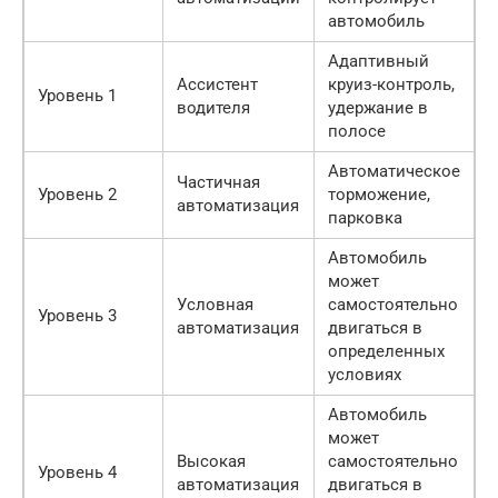
д
автомобиль
Адаптивный
Ассистент
круиз-контроль,
T
Уровень 1
водителя
удержание в
H
полосе
Автоматическое
Частичная
T
Уровень 2
торможение,
автоматизация
B
парковка
Автомобиль
может
Условная
самостоятельно
Уровень 3
A
автоматизация
двигаться в
определенных
условиях
Автомобиль
может
Высокая
самостоятельно
W
Уровень 4
автоматизация
двигаться в
C