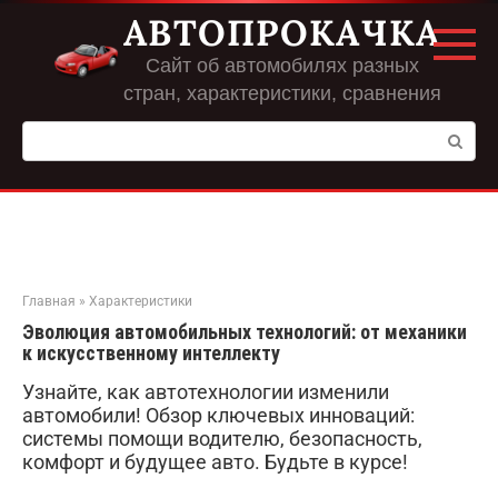
Перейти
АВТОПРОКАЧКА
к
контенту
Сайт об автомобилях разных
стран, характеристики, сравнения
Поиск:
Главная
»
Характеристики
Эволюция автомобильных технологий: от механики
к искусственному интеллекту
Узнайте, как автотехнологии изменили
автомобили! Обзор ключевых инноваций:
системы помощи водителю, безопасность,
комфорт и будущее авто. Будьте в курсе!