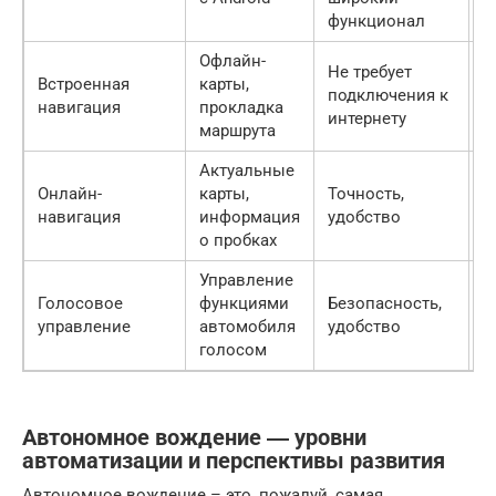
д
функционал
Офлайн-
Не требует
У
Встроенная
карты,
подключения к
в
навигация
прокладка
интернету
с
маршрута
Актуальные
Т
Онлайн-
карты,
Точность,
п
навигация
информация
удобство
и
о пробках
Управление
Голосовое
функциями
Безопасность,
О
управление
автомобиля
удобство
ф
голосом
Автономное вождение ― уровни
автоматизации и перспективы развития
Автономное вождение – это, пожалуй, самая