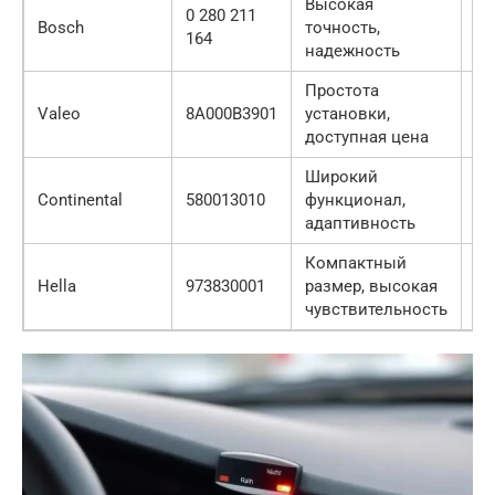
Высокая
0 280 211
Bosch
точность,
5 
164
надежность
Простота
Valeo
8A000B3901
установки,
3 
доступная цена
Широкий
Continental
580013010
функционал,
6 
адаптивность
Компактный
Hella
973830001
размер, высокая
4 
чувствительность