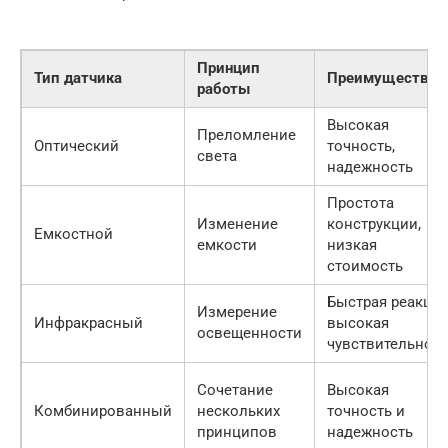
Принцип
Тип датчика
Преимущества
работы
Высокая
Преломление
Оптический
точность,
света
надежность
Простота
Изменение
конструкции,
Емкостной
емкости
низкая
стоимость
Быстрая реакция
Измерение
Инфракрасный
высокая
освещенности
чувствительност
Сочетание
Высокая
Комбинированный
нескольких
точность и
принципов
надежность