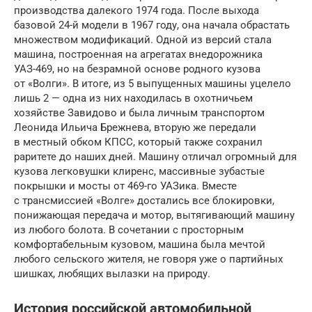
производства далекого 1974 года. После выхода
базовой 24-й модели в 1967 году, она начала обрастать
множеством модификаций. Одной из версий стала
машина, построенная на агрегатах внедорожника
УАЗ-469, но на безрамной основе родного кузова
от «Волги». В итоге, из 5 выпущенных машины уцелело
лишь 2 — одна из них находилась в охотничьем
хозяйстве Завидово и была личным транспортом
Леонида Ильича Брежнева, вторую же передали
в местный обком КПСС, который также сохранил
раритете до наших дней. Машину отличал огромный для
кузова легковушки клиренс, массивные зубастые
покрышки и мосты от 469-го УАЗика. Вместе
с трансмиссией «Волге» достались все блокировки,
понижающая передача и мотор, вытягивающий машину
из любого болота. В сочетании с просторным
комфортабельным кузовом, машина была мечтой
любого сельского жителя, не говоря уже о партийных
шишках, любящих вылазки на природу.
История российской автомобильной