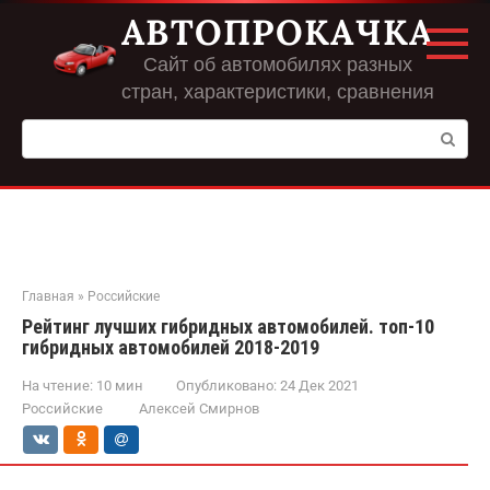
Перейти
АВТОПРОКАЧКА
к
контенту
Сайт об автомобилях разных
стран, характеристики, сравнения
Поиск:
Главная
»
Российские
Рейтинг лучших гибридных автомобилей. топ-10
гибридных автомобилей 2018-2019
На чтение:
10 мин
Опубликовано:
24 Дек 2021
Российские
Алексей Смирнов