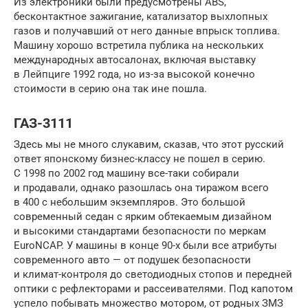
Из электроники были предусмотрены ABS,
бесконтактное зажигание, катализатор выхлопных
газов и получавший от него данные впрыск топлива.
Машину хорошо встретила публика на нескольких
международных автосалонах, включая выставку
в Лейпциге 1992 года, но из-за высокой конечно
стоимости в серию она так ине пошла.
ГАЗ-3111
Здесь мы не много слукавим, сказав, что этот русский
ответ японскому бизнес-классу не пошел в серию.
С 1998 по 2002 год машину все-таки собирали
и продавали, однако разошлась она тиражом всего
в 400 с небольшим экземпляров. Это большой
современный седан с ярким обтекаемым дизайном
и высокими стандартами безопасности по меркам
EuroNCAP. У машины в конце 90-х были все атрибуты
современного авто — от подушек безопасности
и климат-контроля до светодиодных стопов и передней
оптики с рефлекторами и рассеивателями. Под капотом
успело побывать множество мотором, от родных ЗМЗ