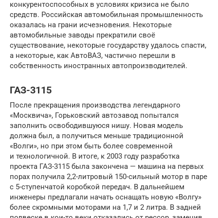
конкурентоспособных в условиях кризиса не было
средств. Российская автомобильная промышленность
оказалась на грани исчезновения. Некоторые
автомобильные заводы прекратили своё
существование, некоторые государству удалось спасти,
а некоторые, как АвтоВАЗ, частично перешли в
собственность иностранных автопроизводителей.
ГАЗ-3115
После прекращения производства легендарного
«Москвича», Горьковский автозавод попытался
заполнить освободившуюся нишу. Новая модель
должна был, а получиться меньше традиционной
«Волги», но при этом быть более современной
и технологичной. В итоге, к 2003 году разработка
проекта ГАЗ-3115 была закончена — машина на первых
порах получила 2,2-литровый 150-сильный мотор в паре
с 5-ступенчатой коробкой передач. В дальнейшем
инженеры предлагали начать оснащать новую «Волгу»
более скромными моторами на 1,7 и 2 литра. В задней
подвеске в кои-то веки отказались от рессор, заменив