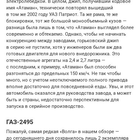
электролебедкой. В целом, джип, получивший кодовое
имя «Атаман», технически повторял вышедший
в том же 2002 году УАЗ Патриот. Та же рама, те же
блокировки, тот же большой монообъемный кузов —
разница была лишь в том, что «Атаман» выглядел более
современно и обтекаемо. Однако, чтобы не начинать
конкуренцию между заводами, горьковский джип
в серию не пустили, хотя у инженеров были аж два
готовых двигателя для нового внедорожника. Это
отечественные агрегаты на 2,4 и 2,7 литра —
с последним, к примеру, «Атаман» был способен
разгоняться до предельных 150 км/ч. Не так чтобы
много, но с учетом неотключаемого полного привода
вполне достаточно для повседневной езды. Увы, и этот
автомобиль оказался для руководства завода, а может
быть и страны, недостаточно перспективным для
запуска в серийное производство.
ГАЗ-2495
Пожалуй, самая редкая «Волга» в нашем обзоре —
до сегодняшнего дня сохранилось лишь 2 экземпляра