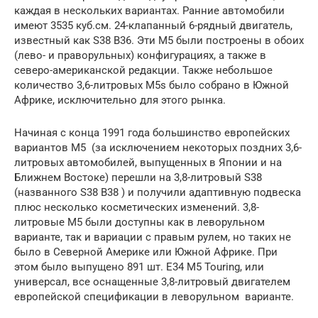
каждая в нескольких вариантах. Ранние автомобили
имеют 3535 куб.см. 24-клапанный 6-рядный двигатель,
известный как S38 B36. Эти M5 были построены в обоих
(лево- и праворульных) конфигурациях, а также в
северо-американской редакции. Также небольшое
количество 3,6-литровых M5s было собрано в Южной
Африке, исключительно для этого рынка.
Начиная с конца 1991 года большинство европейских
вариантов M5 (за исключением некоторых поздних 3,6-
литровых автомобилей, выпущенных в Японии и на
Ближнем Востоке) перешли на 3,8-литровый S38
(названного S38 B38 ) и получили адаптивную подвеска
плюс несколько косметических изменений. 3,8-
литровые M5 были доступны как в леворульном
варианте, так и вариации с правым рулем, но таких не
было в Северной Америке или Южной Африке. При
этом было выпущено 891 шт. E34 M5 Touring, или
универсал, все оснащенные 3,8-литровый двигателем
европейской спецификации в леворульном варианте.