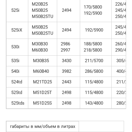
M20B25
226/400
170/5800
525i
M50B25
2494
245/420
192/5900
M50B25TU
250/420
M50B25
245/420
525iX
2494
192/5900
M50B25TU
250/420
M30B30
2986
188/5800
260/400
530i
M60B30
2997
218/5800
290/450
535i
M30B35
3430
211/5700
305/40
540i
M60B40
3982
286/5800
400/45
524td
M21TD25
2443
115/4800
211/24
525td
M51D25T
2498
115/4800
220/24
525tds
M51D25S
2498
143/4800
280/24
габариты в мм/объем в литрах