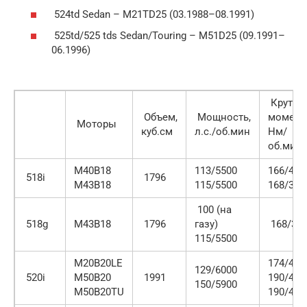
524td Sedan – M21TD25 (03.1988–08.1991)
525td/525 tds Sedan/Touring – M51D25 (09.1991–
06.1996)
Крутящ
Объем,
Мощность,
момент
Моторы
куб.см
л.с./об.мин
Нм/
об.мин
M40B18
113/5500
166/425
518i
1796
M43B18
115/5500
168/390
100 (на
518g
M43B18
1796
газу)
168/39
115/5500
M20B20LE
174/430
129/6000
520i
M50B20
1991
190/470
150/5900
M50B20TU
190/420