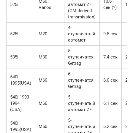
M50
10.6
525i
автомат ZF
155
Vanos
сек (?)
(GM derived
transmission)
4-
525i
M20
ступенчатый
9.5 сек
автомат
5-
535i
M30
ступенчатся
7.4 сек
206
Getrag
6-
540i
M60
ступенчатся
6.0 сек
208
1995(USA)
Getrag
540i 1993-
5-
1994
M60
ступенчатый
6.1 сек
240
(USA)
автомат ZF
5-
540i
M60
ступенчатый
6.2 сек
208
1995(USA)
автомат ZF