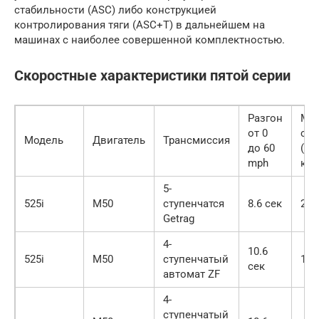
стабильности (ASC) либо конструкцией
контролирования тяги (ASC+T) в дальнейшем на
машинах с наиболее совершенной комплектностью.
Скоростные характеристики пятой серии
Разгон
Ма
от 0
ско
Модель
Двигатель
Трансмиссия
до 60
(ог
mph
ком
5-
525i
M50
ступенчатся
8.6 сек
206
Getrag
4-
10.6
525i
M50
ступенчатый
155
сек
автомат ZF
4-
ступенчатый