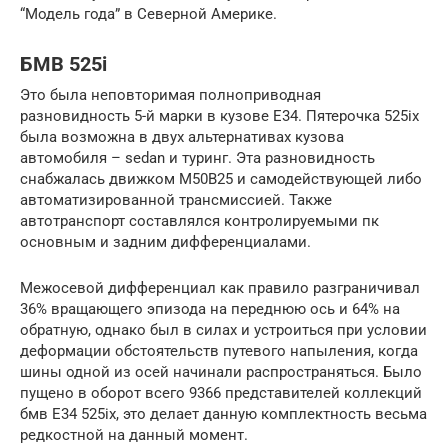
“Модель года” в Северной Америке.
БМВ 525і
Это была неповторимая полноприводная
разновидность 5-й марки в кузове Е34. Пятерочка 525іх
была возможна в двух альтернативах кузова
автомобиля – sedan и туринг. Эта разновидность
снабжалась движком М50В25 и самодействующей либо
автоматизированной трансмиссией. Также
автотранспорт составлялся контролируемыми пк
основным и задним дифференциалами.
Межосевой дифференциал как правило разграничивал
36% вращающего эпизода на переднюю ось и 64% на
обратную, однако был в силах и устроиться при условии
деформации обстоятельств путевого напыления, когда
шины одной из осей начинали распространяться. Было
пущено в оборот всего 9366 представителей коллекций
бмв Е34 525іх, это делает данную комплектность весьма
редкостной на данный момент.