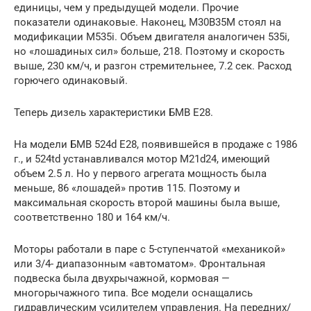
единицы, чем у предыдущей модели. Прочие
показатели одинаковые. Наконец, М30В35М стоял на
модификации М535i. Объем двигателя аналогичен 535i,
но «лошадиных сил» больше, 218. Поэтому и скорость
выше, 230 км/ч, и разгон стремительнее, 7.2 сек. Расход
горючего одинаковый.
Теперь дизель характеристики БМВ Е28.
На модели БМВ 524d Е28, появившейся в продаже с 1986
г., и 524td устанавливался мотор M21d24, имеющий
объем 2.5 л. Но у первого агрегата мощность была
меньше, 86 «лошадей» против 115. Поэтому и
максимальная скорость второй машины была выше,
соответственно 180 и 164 км/ч.
Моторы работали в паре с 5-ступенчатой «механикой»
или 3/4- диапазонным «автоматом». Фронтальная
подвеска была двухрычажной, кормовая —
многорычажного типа. Все модели оснащались
гидравлическим усилителем управления. На передних/