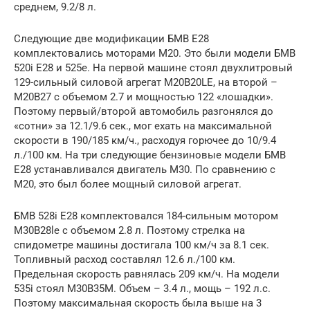
среднем, 9.2/8 л.
Следующие две модификации БМВ Е28
комплектовались моторами М20. Это были модели БМВ
520i Е28 и 525е. На первой машине стоял двухлитровый
129-сильный силовой агрегат М20B20LE, на второй –
М20B27 с объемом 2.7 и мощностью 122 «лошадки».
Поэтому первый/второй автомобиль разгонялся до
«сотни» за 12.1/9.6 сек., мог ехать на максимальной
скорости в 190/185 км/ч., расходуя горючее до 10/9.4
л./100 км. На три следующие бензиновые модели БМВ
Е28 устанавливался двигатель М30. По сравнению с
М20, это был более мощный силовой агрегат.
БМВ 528i Е28 комплектовался 184-сильным мотором
М30В28le с объемом 2.8 л. Поэтому стрелка на
спидометре машины достигала 100 км/ч за 8.1 сек.
Топливный расход составлял 12.6 л./100 км.
Предельная скорость равнялась 209 км/ч. На модели
535i стоял М30В35M. Объем – 3.4 л., мощь – 192 л.с.
Поэтому максимальная скорость была выше на 3