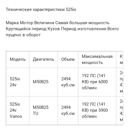
Технические характеристики 525іх
Марка Мотор Величина Самая большая мощность
Крутящийся период Кузов Период изготовления Всего
пущено в оборот
Максимальная
Кру
Модель
Двигатель
Объем
мощность
мом
245
192 ЛС (141
525ix
2494
при
M50B25
КВ) при 6000
24v
куб.см
4700
об/мин
мин
245
525ix
192 ЛС (141
M50B25
2494
при
24v
КВ) при 5900
TU
куб.см
4200
Vanos
об/мин
мин