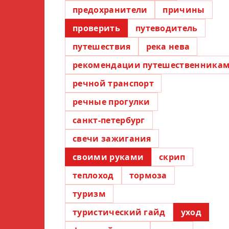
предохранители
причины
проверить
путеводитель
путешествия
река нева
рекомендации путешественника
речной транспорт
речные прогулки
санкт-петербург
свечи зажигания
своими руками
скрип
теплоход
тормоза
туризм
туристический гайд
уход