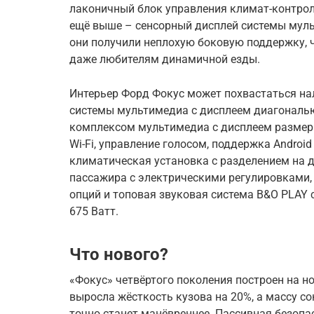
лаконичный блок управления климат-контрол
ещё выше – сенсорный дисплей системы муль
они получили неплохую боковую поддержку, 
даже любителям динамичной езды.
Интерьер Форд Фокус может похвастаться на
системы мультимедиа с дисплеем диагональ
комплексом мультимедиа с дисплеем размер
Wi-Fi, управление голосом, поддержка Android 
климатическая установка с разделением на д
пассажира с электрическими регулировками, 
опций и топовая звуковая система B&O PLAY
675 Ватт.
Что нового?
«Фокус» четвёртого поколения построен на но
выросла жёсткость кузова на 20%, а массу с
точно станет манёвреннее. Пассивная безопа