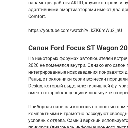
параметры работы АКПП, круиз-контроля и ру
адаптивными амортизаторами имеют два доп
Comfort.
https://youtube.com/watch?v=kZK6mWu2_hU
Салон Ford Focus ST Wagon 2
На некоторых форумах автолюбителей встре
2020 не поменялся внутри. Однако его салон
интегрированные нововведения понравятся 
Раньше поклонники серии всячески порицали е
Design, который выделялся излишней футури
вместо старой концепции используется сов
Приборная панель и консоль полностью поме
компактными и грамотно расходуют свободно
условных отдела. Самый верхний использует
приборов (диагональ информационного диспл