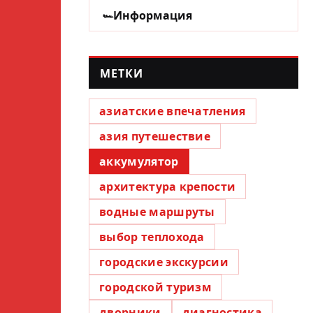
Информация
МЕТКИ
азиатские впечатления
азия путешествие
аккумулятор
архитектура крепости
водные маршруты
выбор теплохода
городские экскурсии
городской туризм
дворники
диагностика