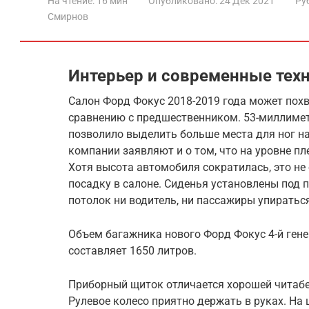
На чтение:
16 мин
Опубликовано:
24 Дек 2021
Ру
Смирнов
Интерьер и современные тех
Салон Форд Фокус 2018-2019 года может пох
сравнению с предшественником. 53-миллимет
позволило выделить больше места для ног на
компании заявляют и о том, что на уровне пл
Хотя высота автомобиля сократилась, это не
посадку в салоне. Сиденья установлены под 
потолок ни водитель, ни пассажиры упираться
Объем багажника нового Форд Фокус 4-й ген
составляет 1650 литров.
Приборный щиток отличается хорошей читаб
Рулевое колесо приятно держать в руках. На