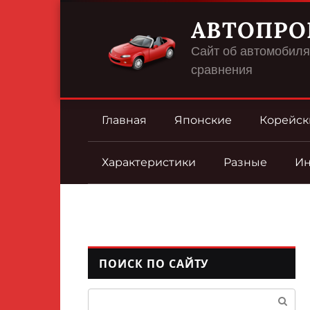
Перейти
АВТОПРО
к
контенту
Сайт об автомобилях
сравнения
Главная
Японские
Корейск
Характеристики
Разные
И
ПОИСК ПО САЙТУ
Поиск: