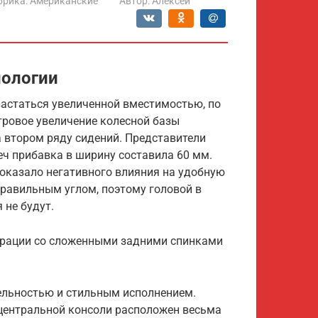
брика:
Американские
Автор:
Алексей
нологии
вастаться увеличенной вместимостью, по
ровое увеличение колесной базы
 втором ряду сидений. Представители
еч прибавка в ширину составила 60 мм.
 оказало негативного влияния на удобную
правильным углом, поэтому головой в
 не будут.
ерации со сложенными задними спинками
ельностью и стильным исполнением.
 центральной консоли расположен весьма