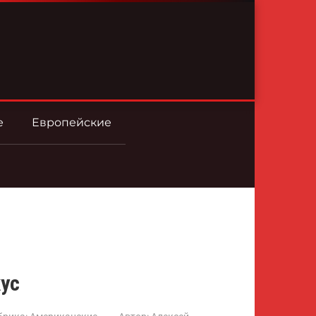
е
Европейские
ус