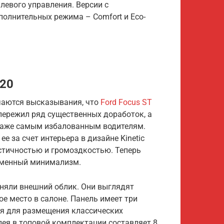
левого управления. Версии с
олнительных режима – Comfort и Eco-
020
чаются высказывания, что
Ford Focus ST
 пережил ряд существенных доработок, а
даже самым избалованным водителям.
е за счет интерьера в дизайне Kinetic
стичностью и громоздкостью. Теперь
ременный минимализм.
няли внешний облик. Они выглядят
е место в салоне. Панель имеет три
ся для размещения классических
ея в топовой комплектации составляет 8