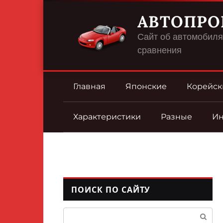
Перейти
АВТОПРО
к
контенту
Сайт об автомобилях
сравнения
Главная
Японские
Корейск
Характеристики
Разные
И
ПОИСК ПО САЙТУ
Поиск: