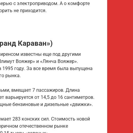
ерью с электроприводом. А о комфорте
орить не приходится.
Гранд Караван»)
иренсом известны еще под другими
Плимут Вояжер» и «Лянча Вояжер».
 1995 году. За все время была выпущена
го рынка.
рьми, вмещает 7 пассажиров. Длина
т варьируется от 14,5 до 16 сантиметров.
щные бензиновые и дизельные «движки».
мает 283 конских сил. Стоимость новой
торичном отечественном рынке