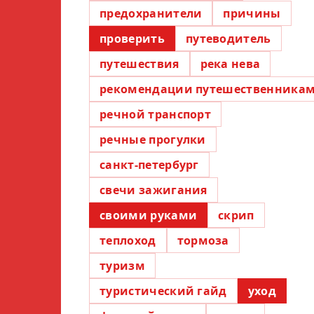
предохранители
причины
проверить
путеводитель
путешествия
река нева
рекомендации путешественника
речной транспорт
речные прогулки
санкт-петербург
свечи зажигания
своими руками
скрип
теплоход
тормоза
туризм
туристический гайд
уход