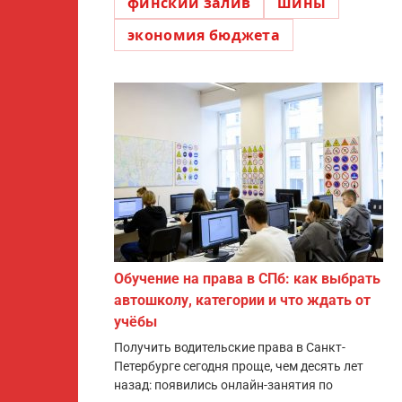
финский залив
шины
экономия бюджета
Обучение на права в СПб: как выбрать
автошколу, категории и что ждать от
учёбы
Получить водительские права в Санкт-
Петербурге сегодня проще, чем десять лет
назад: появились онлайн-занятия по