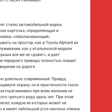
-15 тысяч «зеленых».
ует стилю автомобильной марки.
тная карточка, определяющая и
 уровень «обволакивающей»
ать на простор, как в Toyota Alphard из
служивании, как у итальянской модели
рыша все же не «давит», и дает
ие переднего привода полностью ломает
едения на дороге.
 но довольно современный. Правда,
щемуся экрану, но в практичности такое
актный минивэн при всем желании не
ого третьего ряда здесь нет. При этом
ресел, каждое из которых может не
о и имеет небольшой угол наклона спинки,