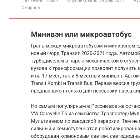
На чтение:
18 мин
Опубликовано:
24 Дек 2021
Ру
Смирнов
Минивэн или микроавтобус
Грань между микроавтобусом и минивэном ед
новый Форд Транзит 2020-2021 года. Автомо
турбодизелем в паре с механической 6-ступе
кузова к трансформации позволит получить к
и на 17 мест, так и 8-местный минивэн. Авто
Transit Kombi и Transit Bus. Первая версия г
предназначен только для перевозки пассажи
Но самым популярным в России все же оста
VW Caravelle T6 из семейства Траспортер/Му
Мультивэном по заводской иерархии. Тем не м
сильный и семиступенчатая роботизированн
оборудован ксеноновым светом, светодиодн