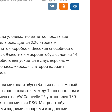
брика:
Американские
Автор:
Алексей
ва уловима, но её чётко показывает
биль оснащается 2,2-литровым
нчатой коробкой. Высокая способность
ак 9-местный микроавтобус, салон на 14
мобиль выпускается в двух версиях —
рузопассажирская, а второй вариант
ров.
ются микроавтобусы Фольксваген. Новый
льтивэн находится между Транспортером и
енее на VW Caravelle T6 установлен 180-
ая трансмиссия DSG. Микроавтобус
ыми задними фонарями и ходовыми