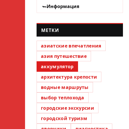
Информация
МЕТКИ
азиатские впечатления
азия путешествие
аккумулятор
архитектура крепости
водные маршруты
выбор теплохода
городские экскурсии
городской туризм
дворники
диагностика