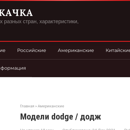
КАЧКА
 разных стран, характеристики,
ие
Российские
Американские
Китайски
нформация
Главная
»
Американские
Модели dodge / додж