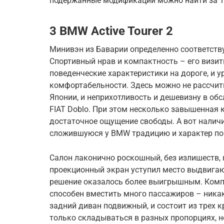
подержанные модификации можно найти за 10
3 BMW Active Tourer 2
Минивэн из Баварии определенно соответств
Спортивный нрав и компактность – его визи
поведенческие характеристики на дороге, и
комфортабельности. Здесь можно не рассчитыв
Японии, и неприхотливость и дешевизну в об
FIAT Doblo. При этом несколько завышенная к
достаточное ощущение свободы. А вот налич
сложившуюся у BMW традицию и характер пов
Салон лаконично роскошный, без излишеств,
проекционный экран уступил место выдвигаю
решение оказалось более выигрышным. Комп
способен вместить много пассажиров – никак
задний диван подвижный, и состоит из трех к
только складываться в разных пропорциях, н