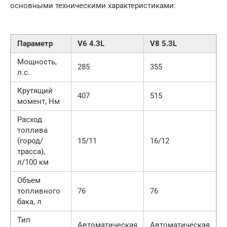
основными техническими характеристиками:
Параметр
V6 4.3L
V8 5.3L
V
Мощность,
285
355
3
л.с.
Крутящий
407
515
5
момент, Нм
Расход
топлива
(город/
15/11
16/12
1
трасса),
л/100 км
Объем
топливного
76
76
7
бака, л
Тип
Автоматическая
Автоматическая
А