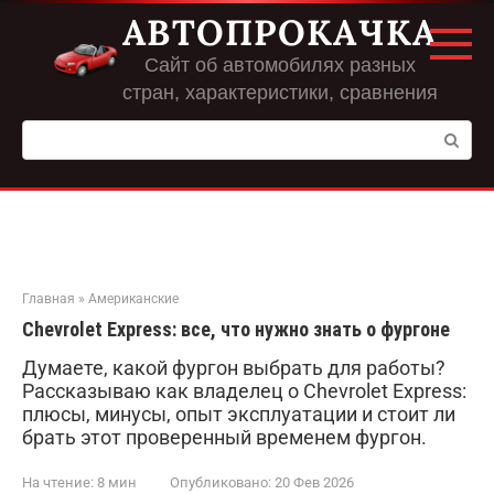
Перейти
АВТОПРОКАЧКА
к
контенту
Сайт об автомобилях разных
стран, характеристики, сравнения
Поиск:
Главная
»
Американские
Chevrolet Express: все, что нужно знать о фургоне
Думаете, какой фургон выбрать для работы?
Рассказываю как владелец о Chevrolet Express:
плюсы, минусы, опыт эксплуатации и стоит ли
брать этот проверенный временем фургон.
На чтение:
8 мин
Опубликовано:
20 Фев 2026