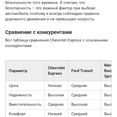
безопасности того времени. Я считаю, что
безопасность – это важный фактор при выборе
автомобиля, поэтому я всегда соблюдаю правила
дорожного движения и не превышаю скорость.
Сравнение с конкурентами
Вот таблица сравнения Chevrolet Express с основными
конкурентами:
Merced
Chevrolet
Параметр
Ford Transit
Benz
Express
Sprinte
Цена
Низкая
Средняя
Высок
Надежность
Высокая
Средняя
Высок
Вместительность
Средняя
Высокая
Высок
Комфорт
Низкий
Средний
Высок