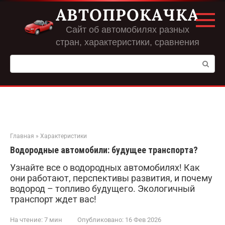
Перейти
АВТОПРОКАЧКА
к
контенту
Сайт об автомобилях разных
стран, характеристики, сравнения
Поиск:
Главная
»
Характеристики
Водородные автомобили: будущее транспорта?
Узнайте все о водородных автомобилях! Как
они работают, перспективы развития, и почему
водород – топливо будущего. Экологичный
транспорт ждет вас!
На чтение:
7 мин
Опубликовано:
16 Фев 2026