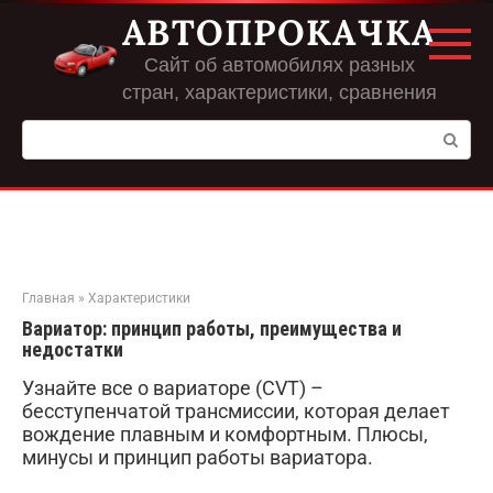
Перейти
АВТОПРОКАЧКА
к
контенту
Сайт об автомобилях разных
стран, характеристики, сравнения
Поиск:
Главная
»
Характеристики
Вариатор: принцип работы, преимущества и
недостатки
Узнайте все о вариаторе (CVT) –
бесступенчатой трансмиссии, которая делает
вождение плавным и комфортным. Плюсы,
минусы и принцип работы вариатора.