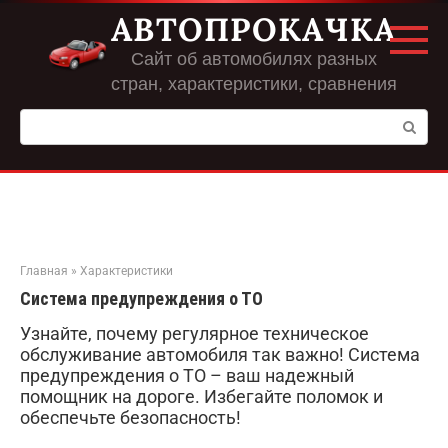
Перейти
АВТОПРОКАЧКА
к
контенту
Сайт об автомобилях разных
стран, характеристики, сравнения
Поиск:
Главная
»
Характеристики
Система предупреждения о ТО
Узнайте, почему регулярное техническое
обслуживание автомобиля так важно! Система
предупреждения о ТО – ваш надежный
помощник на дороге. Избегайте поломок и
обеспечьте безопасность!