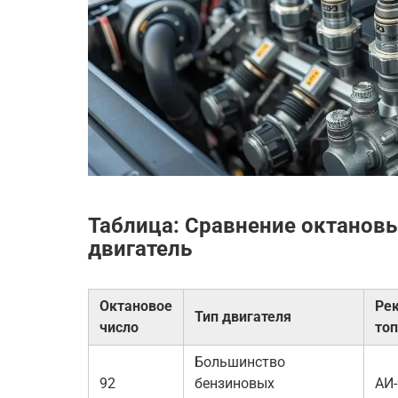
Таблица: Сравнение октановы
двигатель
Октановое
Ре
Тип двигателя
число
то
Большинство
92
бензиновых
АИ-