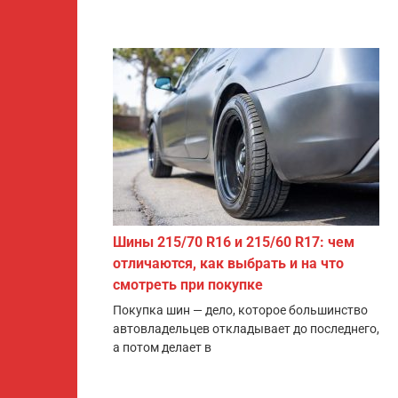
Шины 215/70 R16 и 215/60 R17: чем
отличаются, как выбрать и на что
смотреть при покупке
Покупка шин — дело, которое большинство
автовладельцев откладывает до последнего,
а потом делает в