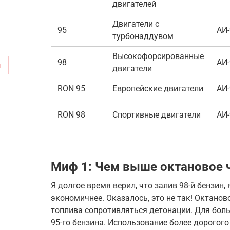
двигателей
Двигатели с
95
АИ-
турбонаддувом
Высокофорсированные
98
АИ-
м
двигатели
RON 95
Европейские двигатели
АИ-
RON 98
Спортивные двигатели
АИ-
Миф 1: Чем выше октановое ч
Я долгое время верил, что залив 98-й бензин
экономичнее. Оказалось, это не так! Октано
топлива сопротивляться детонации. Для боль
95-го бензина. Использование более дорогого