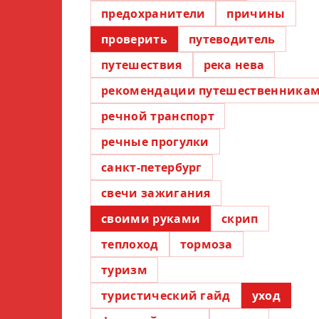
предохранители
причины
проверить
путеводитель
путешествия
река нева
рекомендации путешественника
речной транспорт
речные прогулки
санкт-петербург
свечи зажигания
своими руками
скрип
теплоход
тормоза
туризм
туристический гайд
уход