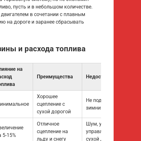
ливо, пусть и в небольшом количестве.
двигателем в сочетании с плавным
ию на дороге и заранее сбрасывать
зины и расхода топлива
лияние на
асход
Преимущества
Недостатки
оплива
Хорошее
Не подходит для
инимальное
сцепление с
зимних условий
сухой дорогой
Отличное
Шум, ухудшение
величение
сцепление на
управляемости на
а 5-15%
льду и снегу
сухой дороге