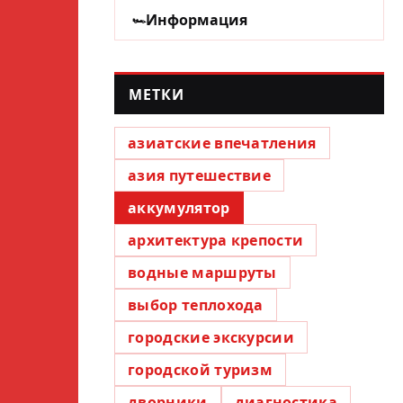
Информация
МЕТКИ
азиатские впечатления
азия путешествие
аккумулятор
архитектура крепости
водные маршруты
выбор теплохода
городские экскурсии
городской туризм
дворники
диагностика