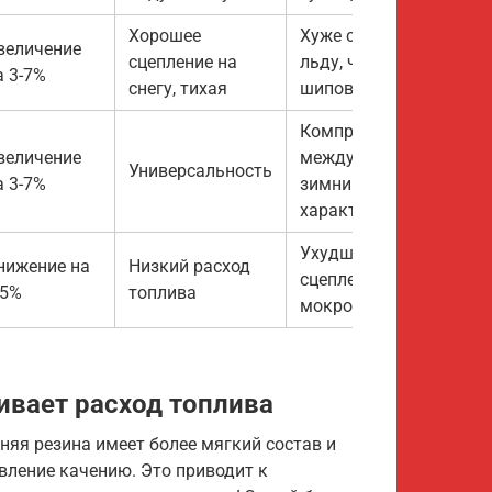
Хорошее
Хуже сцепление на
величение
сцепление на
льду, чем у
а 3-7%
снегу, тихая
шипованной
Компромисс
величение
между летними и
Универсальность
а 3-7%
зимними
характеристиками
Ухудшение
нижение на
Низкий расход
сцепления на
-5%
топлива
мокрой дороге
ивает расход топлива
мняя резина имеет более мягкий состав и
ивление качению. Это приводит к