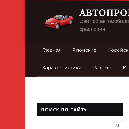
Перейти
АВТОПРО
к
контенту
Сайт об автомобилях
сравнения
Главная
Японские
Корейск
Характеристики
Разные
И
ПОИСК ПО САЙТУ
Поиск: