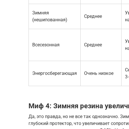
Зимняя
У
Среднее
(нешипованная)
н
У
Всесезонная
Среднее
н
С
Энергосберегающая
Очень низкое
3
Миф 4: Зимняя резина увелич
Да, это правда, но не все так однозначно. Зи
глубокий протектор, что увеличивает сопрот