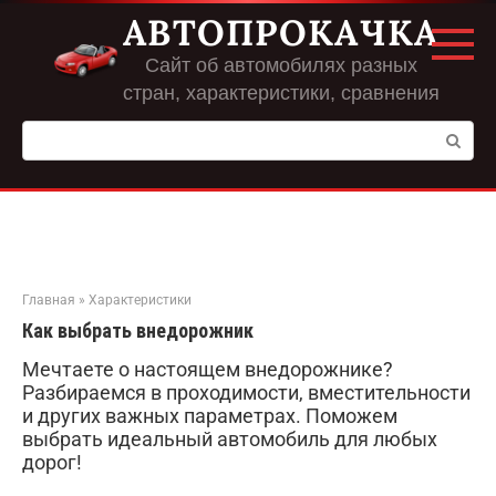
Перейти
АВТОПРОКАЧКА
к
контенту
Сайт об автомобилях разных
стран, характеристики, сравнения
Поиск:
Главная
»
Характеристики
Как выбрать внедорожник
Мечтаете о настоящем внедорожнике?
Разбираемся в проходимости, вместительности
и других важных параметрах. Поможем
выбрать идеальный автомобиль для любых
дорог!