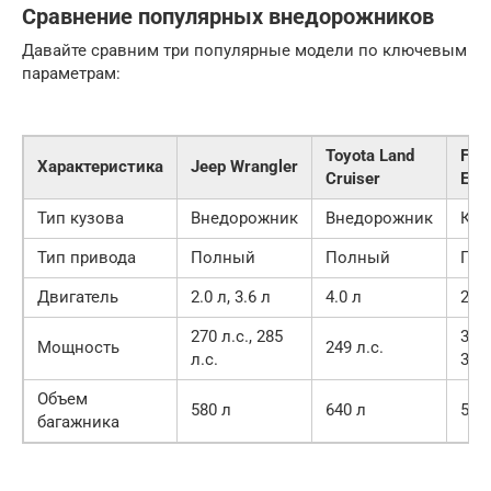
Сравнение популярных внедорожников
Давайте сравним три популярные модели по ключевым
параметрам:
Toyota Land
For
Характеристика
Jeep Wrangler
Cruiser
Expl
Тип кузова
Внедорожник
Внедорожник
Кро
Тип привода
Полный
Полный
По
Двигатель
2.0 л, 3.6 л
4.0 л
2.3 
270 л.с., 285
300 
Мощность
249 л.с.
л.с.
365 
Объем
580 л
640 л
515
багажника