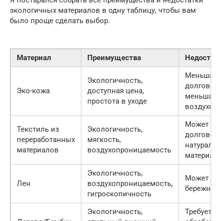
Я постарался собрать все преимущества и недостатки
экологичных материалов в одну таблицу, чтобы вам
было проще сделать выбор.
Материал
Преимущества
Недостат
Меньшая
Экологичность,
долговечн
Эко-кожа
доступная цена,
меньшая
простота в уходе
воздухоп
Может бы
Текстиль из
Экологичность,
долговеч
переработанных
мягкость,
натураль
материалов
воздухопроницаемость
материал
Экологичность,
Может мят
Лен
воздухопроницаемость,
бережного
гигроскопичность
Экологичность,
Требует с