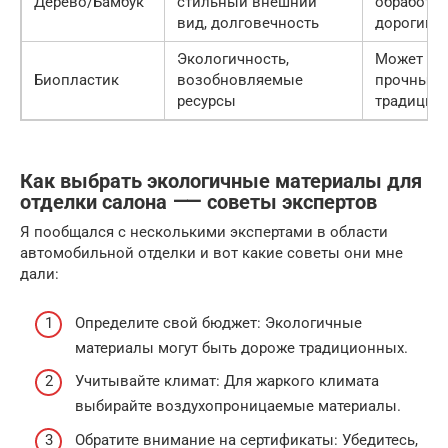
Дерево/Бамбук
стильный внешний
обработки
вид, долговечность
дорогим
Экологичность,
Может бы
Биопластик
возобновляемые
прочным,
ресурсы
традицио
Как выбрать экологичные материалы для
отделки салона ⸺ советы экспертов
Я пообщался с несколькими экспертами в области
автомобильной отделки и вот какие советы они мне
дали:
Определите свой бюджет: Экологичные
материалы могут быть дороже традиционных.
Учитывайте климат: Для жаркого климата
выбирайте воздухопроницаемые материалы.
Обратите внимание на сертификаты: Убедитесь,