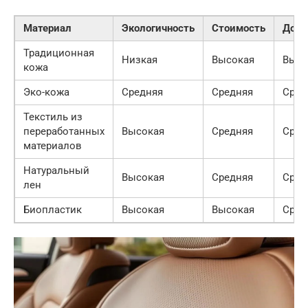
Материал
Экологичность
Стоимость
Долг
Традиционная
Низкая
Высокая
Высо
кожа
Эко-кожа
Средняя
Средняя
Сред
Текстиль из
переработанных
Высокая
Средняя
Сред
материалов
Натуральный
Высокая
Средняя
Сред
лен
Биопластик
Высокая
Высокая
Сред