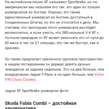
На английском языке XF называют Sportbrake, но по-
американски мы назывем его так: это один из лучших
универсалов из Англии. Хорошо, это также
единственный универсал из Англии, доступный в
Соединенных Штатах, но это не относится к делу. Мы
считаем, что пропорции этого универсала выглядят
великолепно, и если учесть, что 380-сильный V-6 XF с
полным приводом от XF может разогнать его от нуля до
60 миль в час за 5,1 секунды, это так же быстро, как и
красиво.
Он также предлагает приличное грузовое пространство:
в нашем тестировании он держал девять ручных
чемоданов за задним сиденьем. Это на два больше, чем
внедорожник Jaguar F-Pace, и на один больше, чем
Volvo
V90 Cross Country
.
Jaguar XF Sportbrake универсал фото
Skoda Fabia Combi – достойная
альтернатива