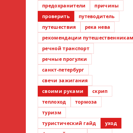
предохранители
причины
проверить
путеводитель
путешествия
река нева
рекомендации путешественника
речной транспорт
речные прогулки
санкт-петербург
свечи зажигания
своими руками
скрип
теплоход
тормоза
туризм
туристический гайд
уход