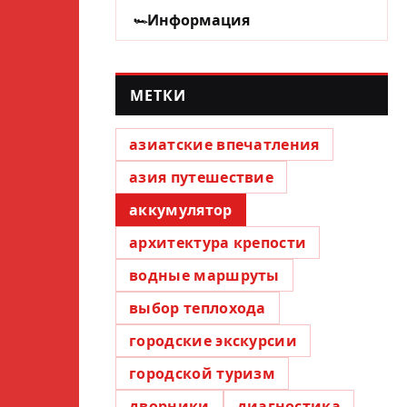
Информация
МЕТКИ
азиатские впечатления
азия путешествие
аккумулятор
архитектура крепости
водные маршруты
выбор теплохода
городские экскурсии
городской туризм
дворники
диагностика