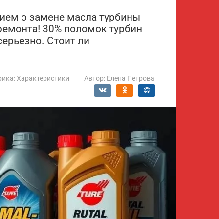
нием о замене масла турбины
ремонта! 30% поломок турбин
серьезно. Стоит ли
рика:
Характеристики
Автор:
Елена Петрова