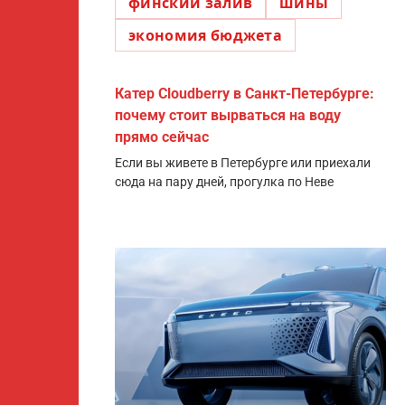
финский залив
шины
экономия бюджета
Катер Cloudberry в Санкт-Петербурге:
почему стоит вырваться на воду
прямо сейчас
Если вы живете в Петербурге или приехали
сюда на пару дней, прогулка по Неве