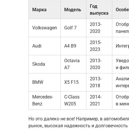
Год
Марка
Модель
Особе
выпуска
2013-
Отобр
Volkswagen
Golf 7
2020
панел
2015-
Audi
A4 B9
Интег
2023
Octavia
2013-
Уведо
Skoda
A7
2020
и фил
2013-
Анали
BMW
X5 F15
2018
интер
Mercedes-
C-Class
2014-
Отобр
Benz
W205
2021
в мен
Но это далеко не все! Например, в автомоби
рынок, высокая надежность и долговечность 