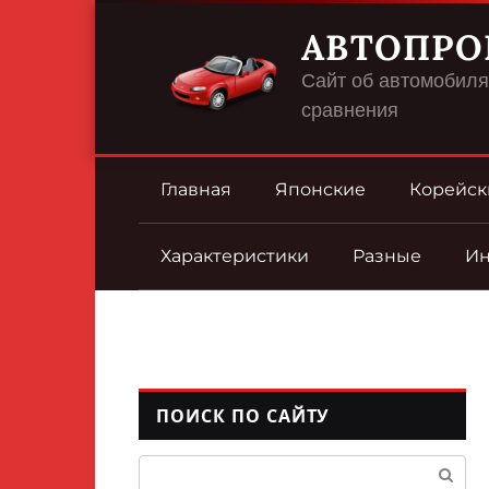
Перейти
АВТОПРО
к
контенту
Сайт об автомобилях
сравнения
Главная
Японские
Корейск
Характеристики
Разные
И
ПОИСК ПО САЙТУ
Поиск: