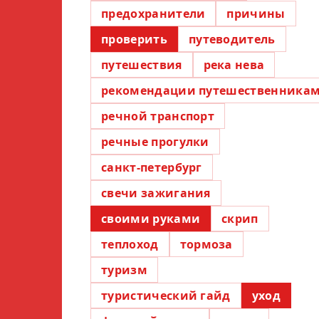
предохранители
причины
проверить
путеводитель
путешествия
река нева
рекомендации путешественника
речной транспорт
речные прогулки
санкт-петербург
свечи зажигания
своими руками
скрип
теплоход
тормоза
туризм
туристический гайд
уход