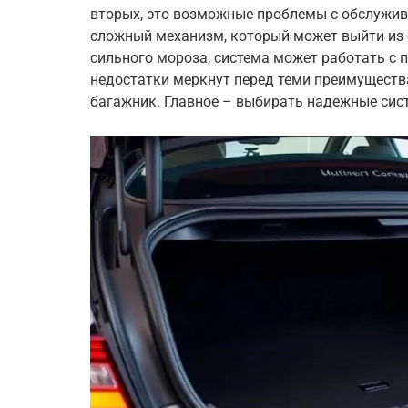
вторых, это возможные проблемы с обслужив
сложный механизм, который может выйти из ст
сильного мороза, система может работать с пе
недостатки меркнут перед теми преимуществ
багажник. Главное – выбирать надежные сис