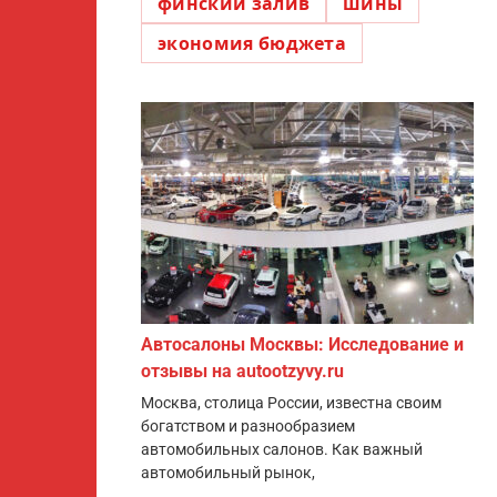
финский залив
шины
экономия бюджета
Автосалоны Москвы: Исследование и
отзывы на autootzyvy.ru
Москва, столица России, известна своим
богатством и разнообразием
автомобильных салонов. Как важный
автомобильный рынок,