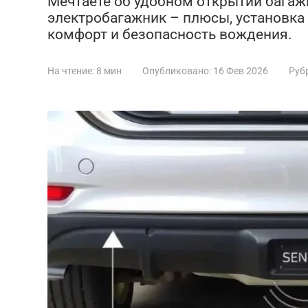
Мечтаете об удобном открытии багаж
электробагажник – плюсы, установка и
комфорт и безопасность вождения.
На чтение:
8 мин
Опубликовано:
16 Фев 2026
Руб