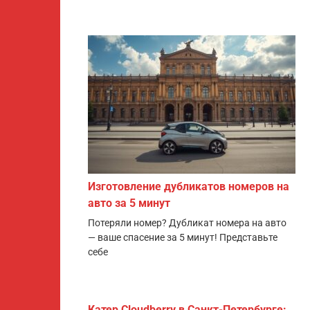
Изготовление дубликатов номеров на
авто за 5 минут
Потеряли номер? Дубликат номера на авто
— ваше спасение за 5 минут! Представьте
себе
Катер Cloudberry в Санкт-Петербурге: