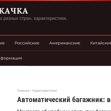
КАЧКА
 разных стран, характеристики,
ие
Российские
Американские
Китайски
нформация
Главная
»
Характеристики
Автоматический багажник: вс