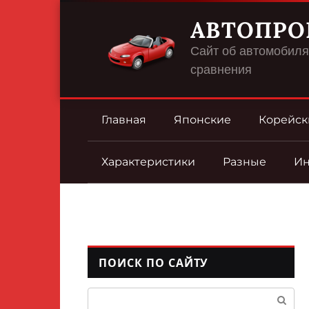
Перейти
АВТОПРО
к
контенту
Сайт об автомобилях
сравнения
Главная
Японские
Корейск
Характеристики
Разные
И
ПОИСК ПО САЙТУ
Поиск: