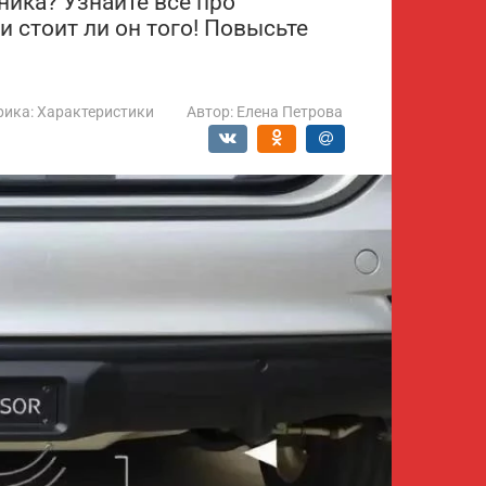
ника? Узнайте все про
 стоит ли он того! Повысьте
рика:
Характеристики
Автор:
Елена Петрова