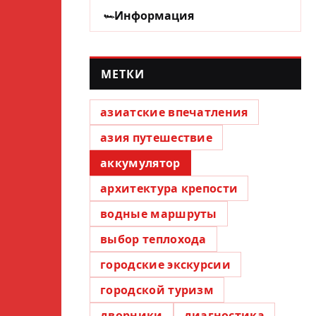
Информация
МЕТКИ
азиатские впечатления
азия путешествие
аккумулятор
архитектура крепости
водные маршруты
выбор теплохода
городские экскурсии
городской туризм
дворники
диагностика