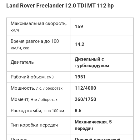
Land Rover Freelander I 2.0 TDI MT 112 hp
Максимальная скорость,
159
км/ч
Время разгона до 100
14.2
км/ч,
сек
Дизельный с
Двигатель
турбонаддувом
Рабочий объем,
1951
см3
Мощность,
112/4000
л.с. / оборотах
Момент,
260/1750
Н·м / оборотах
Расход комби,
8.5
л на 100 км
Механическая, 5
Тип коробки передач
передач
Привод
Полный постоянный