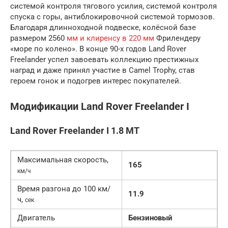
системой контроля тягового усилия, системой контроля
спуска с горы, антиблокировочной системой тормозов.
Благодаря длинноходной подвеске, колёсной базе
размером 2560
мм и клиренсу в 220 мм
Фрилендеру
«море по колено». В конце 90-х годов Land Rover
Freelander успел завоевать коллекцию престижных
наград и даже принял участие в Camel Trophy, став
героем гонок и подогрев интерес покупателей.
Модификации Land Rover Freelander I
Land Rover Freelander I 1.8 MT
Максимальная скорость,
165
км/ч
Время разгона до 100 км/
11.9
ч,
сек
Двигатель
Бензиновый