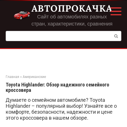
Перейти
АВТОПРОКАЧКА
к
контенту
Сайт об автомобилях разных
стран, характеристики, сравнения
Поиск:
Главная
»
Американские
Toyota Highlander: Обзор надежного семейного
кроссовера
Думаете о семейном автомобиле? Toyota
Highlander – популярный выбор! Узнайте все о
комфорте, безопасности, надежности и цене
этого кроссовера в нашем обзоре.