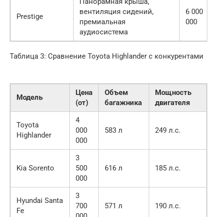
Панорамная крыша,
вентиляция сидений,
6 000
Prestige
премиальная
000
аудиосистема
Таблица 3: Сравнение Toyota Highlander с конкурентами
Цена
Объем
Мощность
Модель
(от)
багажника
двигателя
4
Toyota
000
583 л
249 л.с.
Highlander
000
3
Kia Sorento
500
616 л
185 л.с.
000
3
Hyundai Santa
700
571 л
190 л.с.
Fe
000