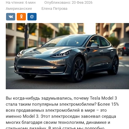
На чтение:
6 мин
Опубликовано:
20 Фев 2026
Американские
Елена Петрова
Вы когда-нибудь задумывались, почему Tesla Model 3
стала таким популярным электромобилем? Более 15%
всех продаваемых электромобилей в мире – это
именно Model 3. Этот электроседан завоевал сердца
многих благодаря своим технологиям, динамике и
стильному дизайну. В этой статье мы подробно