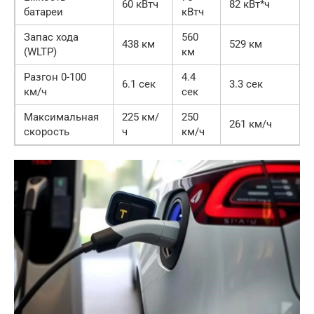
60 кВтч
82 кВт*ч
батареи
кВтч
Запас хода
560
438 км
529 км
(WLTP)
км
Разгон 0-100
4.4
6.1 сек
3.3 сек
км/ч
сек
Максимальная
225 км/
250
261 км/ч
скорость
ч
км/ч