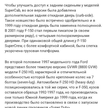
Чтобы улучшить доступ к задним сиденьям у моделей
SuperCab, во все версии была добавлена ​​
дополнительная задняя откидная дверь (curb-side).
Такое новшество было встречено одобрительно и в
1999 году откидная дверь была заменена полноценной.
В 2001 году F-150 стал первым пикапом (в своем
размерном ряду), с четырьмя полноразмерными
дверями. При одинаковой общей длине,у F-150
SuperCrew, с более комфортной кабиной, была слегка
укорочена грузовая платформа.
Во второй половине 1997 модельного года Ford
представил более тяжелую версию GVWR (8800 GVW)
модели F-250 HD, характерной и отличительной
особенностью которой было крепление колес на 7
болтах (seven-lug). Автомобили F-250 HD (heavy duty)
позиционировались в той же серии, что и F-350, кузов
оставался образца 1992-1997 года, но производились
они только Южной Америке до 1999 года, когда их
производство было остановлено в связи с запуском
новой линии грузовиков «Super Duty».