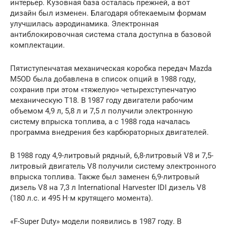
интерьер. Кузовная база осталась прежней, а вот
дизайн был изменен. Благодаря обтекаемым формам
улучшилась аэродинамика. Электронная
антиблокировочная система стала доступна в базовой
комплектации.
Пятиступенчатая механическая коробка передач Mazda
M5OD была добавлена в список опций в 1988 году,
сохранив при этом «тяжелую» четырехступенчатую
механическую T18. В 1987 году двигатели рабочим
объемом 4,9 л, 5,8 л и 7,5 л получили электронную
систему впрыска топлива, а с 1988 года началась
программа внедрения без карбюраторных двигателей.
В 1988 году 4,9-литровый рядный, 6,8-литровый V8 и 7,5-
литровый двигатель V8 получили систему электронного
впрыска топлива. Также был заменен 6,9-литровый
дизель V8 на 7,3 л International Harvester IDI дизель V8
(180 л.с. и 495 Н·м крутящего момента).
«F-Super Duty» модели появились в 1987 году. В