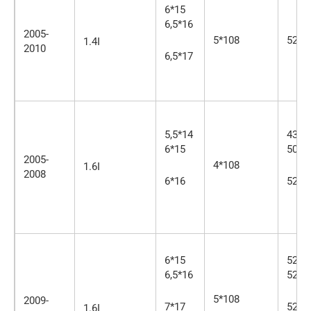
6*15
6,5*16
2005-
5*108
52
1.4I
2010
6,5*17
5,5*14
43,5/
6*15
50
2005-
4*108
1.6I
2008
6*16
52,5
6*15
52
6,5*16
52
5*108
2009-
7*17
52,5
1.6I