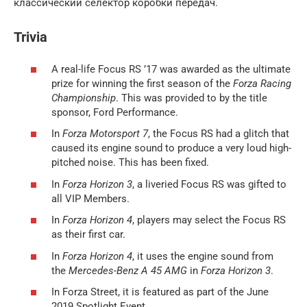
классический селектор коробки передач.
Trivia
A real-life Focus RS ’17 was awarded as the ultimate
prize for winning the first season of the
Forza Racing
Championship
. This was provided to by the title
sponsor, Ford Performance.
In
Forza Motorsport 7
, the Focus RS had a glitch that
caused its engine sound to produce a very loud high-
pitched noise. This has been fixed.
In
Forza Horizon 3
, a liveried Focus RS was gifted to
all VIP Members.
In
Forza Horizon 4
, players may select the Focus RS
as their first car.
In
Forza Horizon 4
, it uses the engine sound from
the
Mercedes-Benz A 45 AMG
in
Forza Horizon 3
.
In Forza Street, it is featured as part of the June
2019 Spotlight Event.