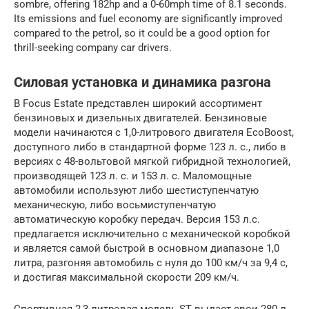
sombre, offering 182hp and a 0-60mph time of 8.1 seconds.
Its emissions and fuel economy are significantly improved
compared to the petrol, so it could be a good option for
thrill-seeking company car drivers.
Силовая установка и динамика разгона
В Focus Estate представлен широкий ассортимент
бензиновых и дизельных двигателей. Бензиновые
модели начинаются с 1,0-литрового двигателя EcoBoost,
доступного либо в стандартной форме 123 л. с., либо в
версиях с 48-вольтовой мягкой гибридной технологией,
производящей 123 л. с. и 153 л. с. Маломощные
автомобили используют либо шестиступенчатую
механическую, либо восьмиступенчатую
автоматическую коробку передач. Версия 153 л.с.
предлагается исключительно с механической коробкой
и является самой быстрой в основном диапазоне 1,0
литра, разгоняя автомобиль с нуля до 100 км/ч за 9,4 с,
и достигая максимальной скорости 209 км/ч.
Спортивная 2,3-литровая модель ST выдает свои 280 л.