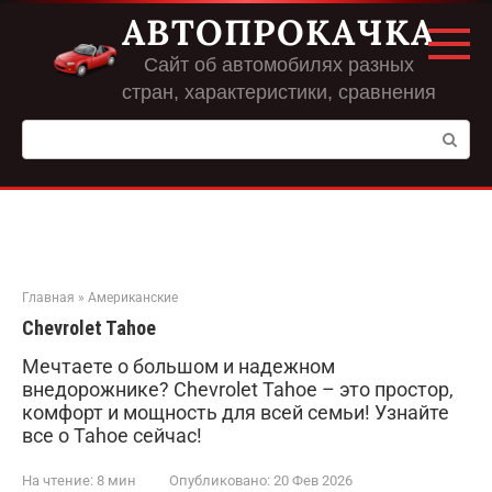
Перейти
АВТОПРОКАЧКА
к
контенту
Сайт об автомобилях разных
стран, характеристики, сравнения
Поиск:
Главная
»
Американские
Chevrolet Tahoe
Мечтаете о большом и надежном
внедорожнике? Chevrolet Tahoe – это простор,
комфорт и мощность для всей семьи! Узнайте
все о Tahoe сейчас!
На чтение:
8 мин
Опубликовано:
20 Фев 2026