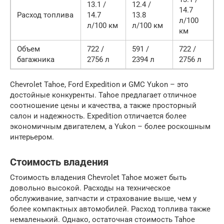
13.1 /
12.4 /
14.7
Расход топлива
14.7
13.8
л/100
л/100 км
л/100 км
км
Объем
722 /
591 /
722 /
багажника
2756 л
2394 л
2756 л
Chevrolet Tahoe, Ford Expedition и GMC Yukon – это
достойные конкуренты. Tahoe предлагает отличное
соотношение цены и качества, а также просторный
салон и надежность. Expedition отличается более
экономичным двигателем, а Yukon – более роскошным
интерьером.
Стоимость владения
Стоимость владения Chevrolet Tahoe может быть
довольно высокой. Расходы на техническое
обслуживание, запчасти и страхование выше, чем у
более компактных автомобилей. Расход топлива также
немаленький. Однако, остаточная стоимость Tahoe