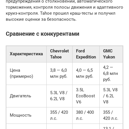
предупреждения о столкновении, автоматического
торможения, контроля полосы движения и адаптивного
круиз-контроля. Tahoe прошел краш-тесты и получил
высокие оценки за безопасность.
Сравнение с конкурентами
Chevrolet
Ford
GMC
Характеристика
Tahoe
Expedition
Yukon
4,2 —
Цена
3,8 — 6,0
4,0 — 6,5
6,8 млн
(примерно)
млн руб.
млн руб.
руб.
3.5L
5.3L V8
5.3L V8 /
Двигатель
EcoBoost
/ 6.2L
6.2L V8
V6
V8
355 / 420
380 / 400
355 /
Мощность
л.с.
л.с.
420 л.с.
13.1 /