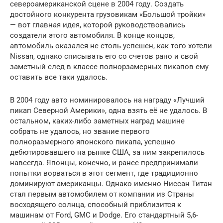
североамериканской сцене в 2004 году. Создать
достойного конкурента грузовикам «Большой тройки»
— вот главная идея, которой руководствовались
создатели этого автомобиля. В конце концов,
автомобиль оказался не столь успешен, как того хотели
Nissan, однако списывать его со счетов рано и свой
заметный след в классе полнорзамерных пикапов ему
оставить все таки удалось.
В 2004 году авто номинировалось на награду «Лучший
пикап Северной Америки», одна взять её не удалось. В
остальном, каких-либо заметных наград машине
собрать не удалось, но звание первого
полноразмерного японского пикапа, успешно
дебютировавшего на рынке США, за ним закрепилось
навсегда. Японцы, конечно, и ранее предпринимали
попытки ворваться в этот сегмент, где традиционно
доминируют американцы. Однако именно Ниссан Титан
стал первым автомобилем от компании из Страны
восходящего солнца, способный приблизится к
машинам от Ford, GMC и Dodge. Его стандартный 5,6-