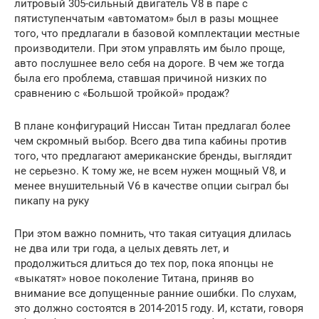
литровый 305-сильный двигатель V8 в паре с
пятиступенчатым «автоматом» был в разы мощнее
того, что предлагали в базовой комплектации местные
производители. При этом управлять им было проще,
авто послушнее вело себя на дороге. В чем же тогда
была его проблема, ставшая причиной низких по
сравнению с «Большой тройкой» продаж?
В плане конфигураций Ниссан Титан предлагал более
чем скромный выбор. Всего два типа кабины против
того, что предлагают американские бренды, выглядит
не серьезно. К тому же, не всем нужен мощный V8, и
менее внушительный V6 в качестве опции сыграл бы
пикапу на руку
При этом важно помнить, что такая ситуация длилась
не два или три года, а целых девять лет, и
продолжиться длиться до тех пор, пока японцы не
«выкатят» новое поколение Титана, приняв во
внимание все допущенные ранние ошибки. По слухам,
это должно состоятся в 2014-2015 году. И, кстати, говоря