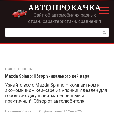
Перейти
АВТОПРОКАЧКА
к
контенту
Сайт об автомобилях разных
стран, характеристики, сравнения
Поиск:
Главная
»
Японские
Mazda Spiano: Обзор уникального кей-кара
Узнайте все о Mazda Spiano – компактном и
экономичном кей-каре из Японии! Идеален для
городских джунглей, маневренный и
практичный. Обзор от автолюбителя.
На чтение:
6 мин
Опубликовано:
17 Фев 2026