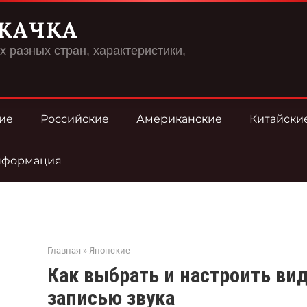
КАЧКА
 разных стран, характеристики,
ие
Российские
Американские
Китайски
нформация
Главная
»
Японские
Как выбрать и настроить ви
записью звука