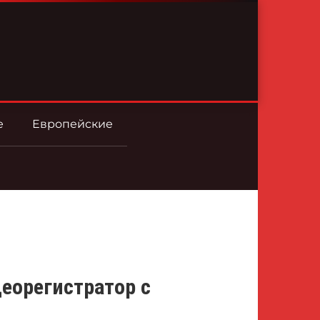
е
Европейские
деорегистратор с