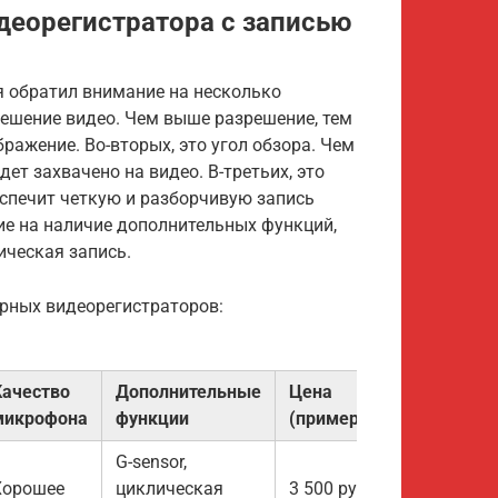
деорегистратора с записью
я обратил внимание на несколько
решение видео. Чем выше разрешение, тем
ражение. Во-вторых, это угол обзора. Чем
ет захвачено на видео. В-третьих, это
спечит четкую и разборчивую запись
ние на наличие дополнительных функций,
ическая запись.
ярных видеорегистраторов:
Качество
Дополнительные
Цена
микрофона
функции
(примерно)
G-sensor,
Хорошее
циклическая
3 500 руб.