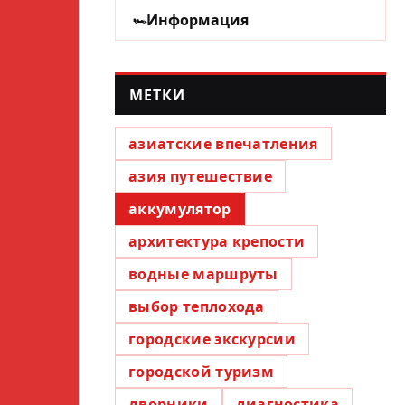
Информация
МЕТКИ
азиатские впечатления
азия путешествие
аккумулятор
архитектура крепости
водные маршруты
выбор теплохода
городские экскурсии
городской туризм
дворники
диагностика