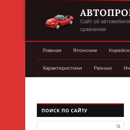
Перейти
АВТОПРО
к
контенту
Сайт об автомобилях
сравнения
Главная
Японские
Корейск
Характеристики
Разные
И
ПОИСК ПО САЙТУ
Поиск: