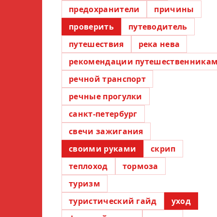
предохранители
причины
проверить
путеводитель
путешествия
река нева
рекомендации путешественника
речной транспорт
речные прогулки
санкт-петербург
свечи зажигания
своими руками
скрип
теплоход
тормоза
туризм
туристический гайд
уход