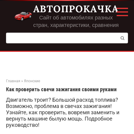
Перейти
АВТОПРОКАЧКА
к
контенту
Сайт об автомобилях разных
стран, характеристики, сравнения
Поиск:
Главная
»
Японские
Как проверить свечи зажигания своими руками
Двигатель троит? Большой расход топлива?
Возможно, проблема в свечах зажигания!
Узнайте, как проверить, вовремя заменить и
вернуть машине былую мощь. Подробное
руководство!