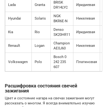
BRISK
Lada
Granta
Иридиевая
50
DR14LYC
NGK
Hyundai
Solaris
Никелевая
30
BKR6E-N
Denso
Kia
Rio
Иридиевая
70
SK20HR11
Champion
Renault
Logan
Никелевая
25
AE0J60
Bosch 0
Volkswagen
Polo
242 235
Платиновая
90
607
Расшифровка состояния свечей
зажигания
Цвет и состояние нагара на свечах зажигания могут
рассказать о многом. Я всегда внимательно изучаю