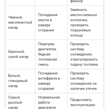
фильтр
Заменить
Попадание
маслосъемные
Черный,
масла в
колпачки,
маслянистый
камеру
проверить
нагар
сгорания
поршневые
кольца
Перегрев
Проверить
двигателя,
систему
Красный,
бедная
охлаждения,
сухой нагар
топливная
отрегулировать
смесь
подачу топлива
Попадание
Проверить
Белый,
антифриза в
систему
глянцевый
камеру
охлаждения на
нагар
сгорания
наличие утечек
Серый,
Нормальная
Продолжать
рыхлый
работа
эксплуатацию
нагар
двигателя