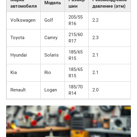
Модель
автомобиля
шин
давление (атм)
205/55
Volkswagen
Golf
2.2
R16
215/60
Toyota
Camry
2.3
R17
185/65
Hyundai
Solaris
2.1
R15
185/65
Kia
Rio
2.1
R15
185/70
Renault
Logan
2.0
R14