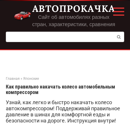
Перейти
АВТОПРОКАЧКА
к
контенту
Сайт об автомобилях разных
стран, характеристики, сравнения
Поиск:
Главная
»
Японские
Как правильно накачать колесо автомобильным
компрессором
Узнай, как легко и быстро накачать колесо
автокомпрессором! Поддерживай правильное
давление в шинах для комфортной езды и
безопасности на дороге. Инструкция внутри!