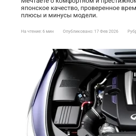
Мечтаете о комфортном и престижном с
японское качество, проверенное вре
плюсы и минусы модели.
На чтение:
6 мин
Опубликовано:
17 Фев 2026
Руб