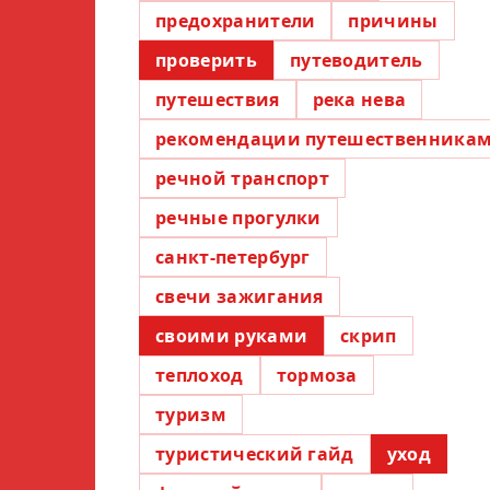
предохранители
причины
проверить
путеводитель
путешествия
река нева
рекомендации путешественника
речной транспорт
речные прогулки
санкт-петербург
свечи зажигания
своими руками
скрип
теплоход
тормоза
туризм
туристический гайд
уход