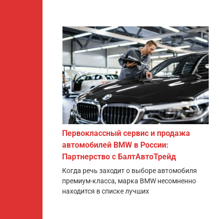
Первоклассный сервис и продажа
автомобилей BMW в России:
Партнерство с БалтАвтоТрейд
Когда речь заходит о выборе автомобиля
премиум-класса, марка BMW несомненно
находится в списке лучших