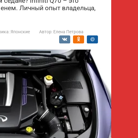
едане? Infiniti Q70 – это
менем. Личный опыт владельца,
рика:
Японские
Автор:
Елена Петрова