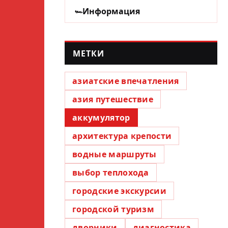
Информация
МЕТКИ
азиатские впечатления
азия путешествие
аккумулятор
архитектура крепости
водные маршруты
выбор теплохода
городские экскурсии
городской туризм
дворники
диагностика