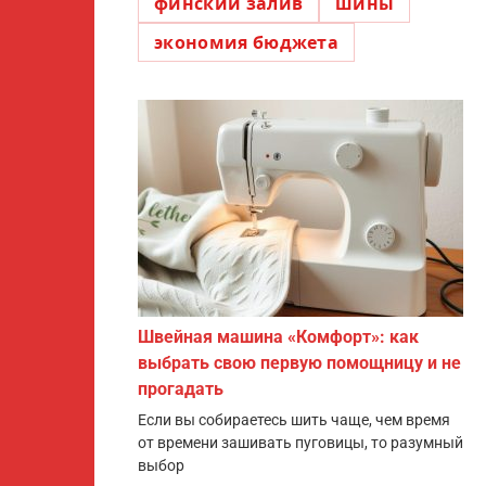
финский залив
шины
экономия бюджета
Швейная машина «Комфорт»: как
выбрать свою первую помощницу и не
прогадать
Если вы собираетесь шить чаще, чем время
от времени зашивать пуговицы, то разумный
выбор