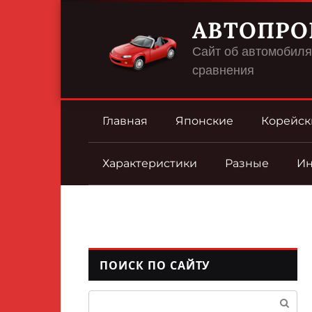
Перейти
АВТОПРО
к
контенту
Сайт об автомобилях
сравнения
Главная
Японские
Корейск
Характеристики
Разные
И
ПОИСК ПО САЙТУ
Поиск: