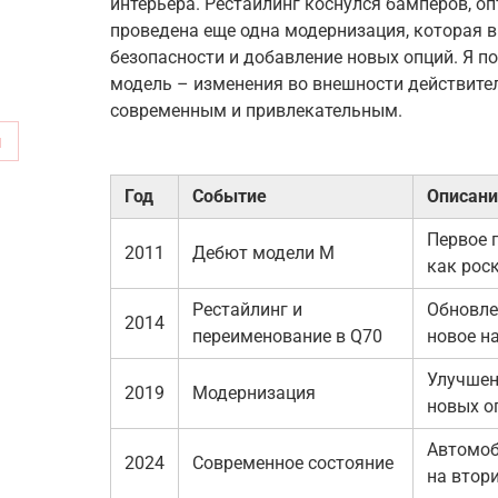
интерьера. Рестайлинг коснулся бамперов, оп
проведена еще одна модернизация, которая 
безопасности и добавление новых опций. Я п
модель – изменения во внешности действите
современным и привлекательным.
м
Год
Событие
Описани
Первое 
2011
Дебют модели M
как рос
Рестайлинг и
Обновле
2014
переименование в Q70
новое н
Улучшен
2019
Модернизация
новых о
Автомоб
2024
Современное состояние
на втор