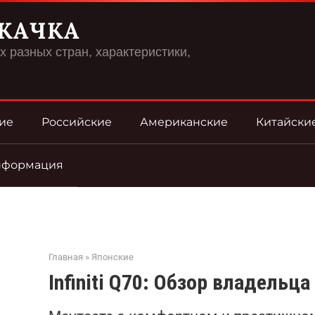
КАЧКА
 разных стран, характеристики,
ие
Российские
Американские
Китайски
нформация
Главная
»
Японские
Infiniti Q70: Обзор владельца