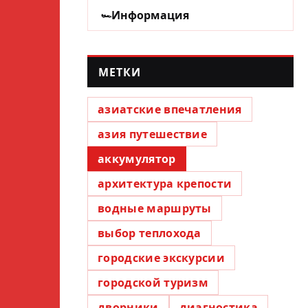
Информация
МЕТКИ
азиатские впечатления
азия путешествие
аккумулятор
архитектура крепости
водные маршруты
выбор теплохода
городские экскурсии
городской туризм
дворники
диагностика