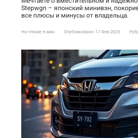
Мечтаете о вместительном и надежн
Stepwgn – японский минивэн, покорив
все плюсы и минусы от владельца.
На чтение:
6 мин
Опубликовано:
17 Фев 2026
Руб