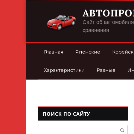
Перейти
АВТОПРО
к
контенту
Сайт об автомобилях
сравнения
Главная
Японские
Корейск
Характеристики
Разные
И
ПОИСК ПО САЙТУ
Поиск: