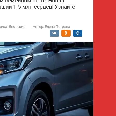
ом семейном авто? Honda
ший 1.5 млн сердец! Узнайте
рика:
Японские
Автор:
Елена Петрова