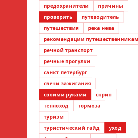
предохранители
причины
проверить
путеводитель
путешествия
река нева
рекомендации путешественника
речной транспорт
речные прогулки
санкт-петербург
свечи зажигания
своими руками
скрип
теплоход
тормоза
туризм
туристический гайд
уход