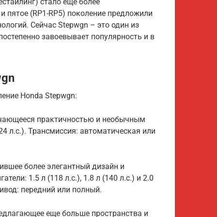
естайлинг) стало еще более
 и пятое (RP1-RP5) поколение предложили
ологий. Сейчас Stepwgn – это один из
постепенно завоевывает популярность и в
wgn
ение Honda Stepwgn:
личающееся практичностью и необычным
(124 л.с.). Трансмиссия: автоматическая или
чившее более элегантный дизайн и
и: 1.5 л (118 л.с.), 1.8 л (140 л.с.) и 2.0
ривод: передний или полный.
предлагающее еще больше пространства и