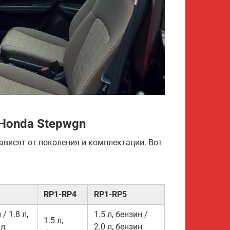
Honda Stepwgn
ависят от поколения и комплектации. Вот
RP1-RP4
RP1-RP5
 / 1.8 л,
1.5 л, бензин /
1.5 л,
л,
2.0 л, бензин