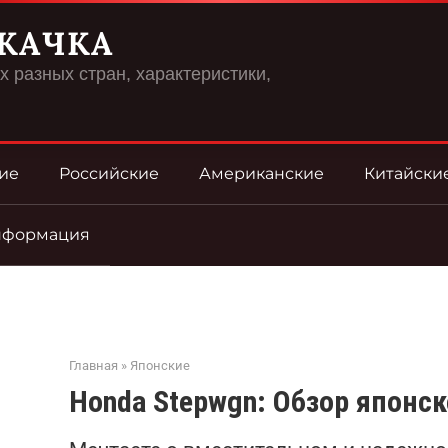
КАЧКА
 разных стран, характеристики,
ие
Российские
Американские
Китайски
нформация
Главная
»
Японские
Honda Stepwgn: Обзор японс