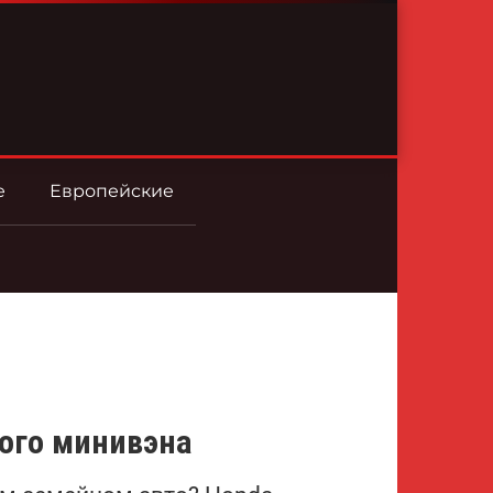
е
Европейские
кого минивэна