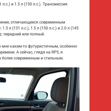
л.с.) и 1.5 л (150 л.с.). Трансмиссия:
оление, отличающееся современным
л (131 л.с.), 1.5 л (150 л.с.) и 2.0 л (145
д: передний или полный.
я мне каким-то футуристичным, особенно
емени. А сейчас, глядя на RP5, я
в более современным и стильным.