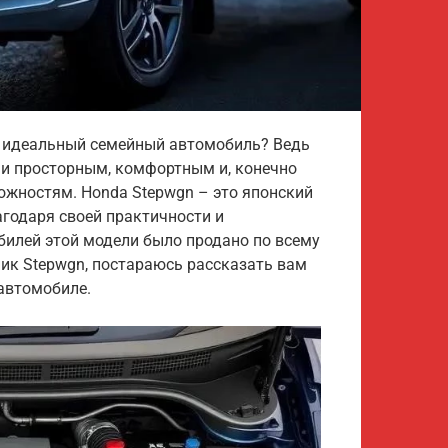
ь идеальный семейный автомобиль? Ведь
 и просторным, комфортным и, конечно
жностям. Honda Stepwgn – это японский
годаря своей практичности и
билей этой модели было продано по всему
нник Stepwgn, постараюсь рассказать вам
 автомобиле.