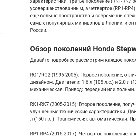
характеристики. Третье поколение (RK1-RK7 р
усовершенствованным, а четвертое (RP1-RP4)
еще больше пространства и современных техн
самых популярных минивэнов в Японии, и он 
России.
м
Обзор поколений Honda Step
Давайте подробнее рассмотрим каждое покол
RG1/RG2 (1996-2005): Первое поколение, от
дизайном. Двигатели: 1.6 л (105 л.с.) и 2.0 л 
механическая. Привод: передний или полный.
RK1-RK7 (2005-2015): Второе поколение, полу
улучшенные технические характеристики. Двигател
л (150 л.с.). Трансмиссия: автоматическая. П
RP1-RP4 (2015-2017): Четвертое поколение, 