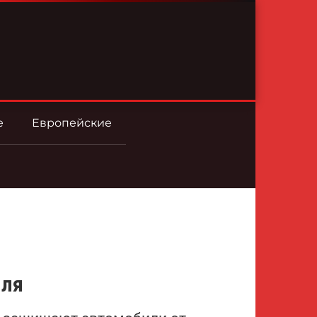
е
Европейские
иля