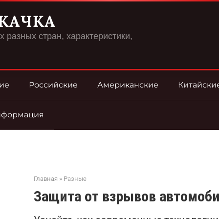
КАЧКА
 разных стран, характеристики,
ие
Российские
Американские
Китайски
нформация
Главная
»
Разные
Защита от взрывов автомоб