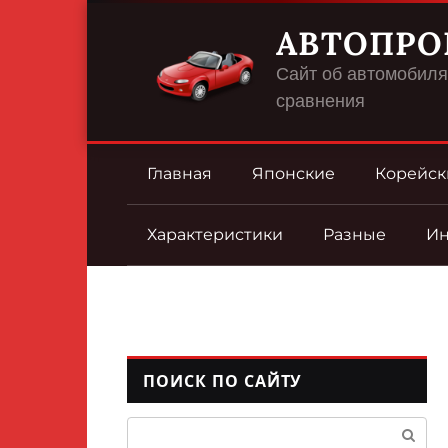
Перейти
АВТОПРО
к
контенту
Сайт об автомобилях
сравнения
Главная
Японские
Корейск
Характеристики
Разные
И
ПОИСК ПО САЙТУ
Поиск: