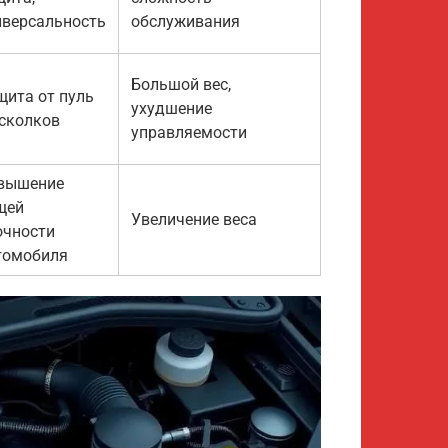
иверсальность
обслуживания
Большой вес,
щита от пуль
ухудшение
осколков
управляемости
вышение
щей
Увеличение веса
очности
томобиля