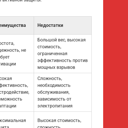
еимущества
Недостатки
Большой вес, высокая
остота,
стоимость,
дежность, не
ограниченная
ебует
эффективность против
тивации
мощных взрывов
сокая
Сложность,
фективность,
необходимость
стродействие,
обслуживания,
зможность
зависимость от
аптации
электропитания
ксимальная
Высокая стоимость,
щита,
сложность