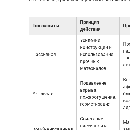
Принцип
Тип защиты
Пр
действия
Усиление
Пр
конструкции и
на
Пассивная
использование
тр
прочных
ак
материалов
Вы
Подавление
эф
взрыва,
Активная
бы
пожаротушение,
во
герметизация
ад
Сочетание
Ма
пассивной и
Комбинированная
за