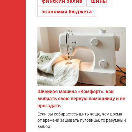
финский залив
шины
экономия бюджета
Швейная машина «Комфорт»: как
выбрать свою первую помощницу и не
прогадать
Если вы собираетесь шить чаще, чем время
от времени зашивать пуговицы, то разумный
выбор