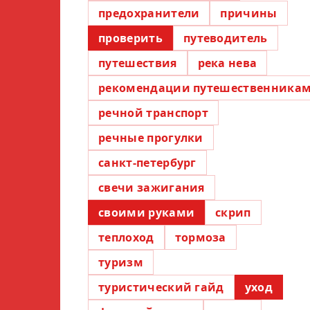
предохранители
причины
проверить
путеводитель
путешествия
река нева
рекомендации путешественника
речной транспорт
речные прогулки
санкт-петербург
свечи зажигания
своими руками
скрип
теплоход
тормоза
туризм
туристический гайд
уход