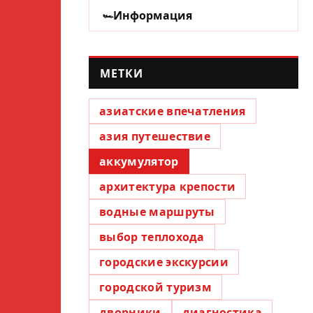
Информация
МЕТКИ
азиатские впечатления
азия путешествие
аккумулятор
архитектура крепости
водные маршруты
выбор теплохода
городские экскурсии
городской туризм
дворники
диагностика