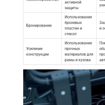
активной
ун
защиты
Использование
броневых
За
Бронирование
пластин и
и 
стекол
Использование
По
Усиление
прочных
об
конструкции
материалов для
пр
рамы и кузова
ав