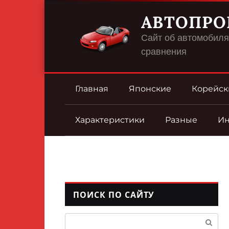
Перейти
АВТОПРО
к
контенту
Сайт об автомобилях
сравнения
Главная
Японские
Корейск
Характеристики
Разные
И
ПОИСК ПО САЙТУ
Поиск: