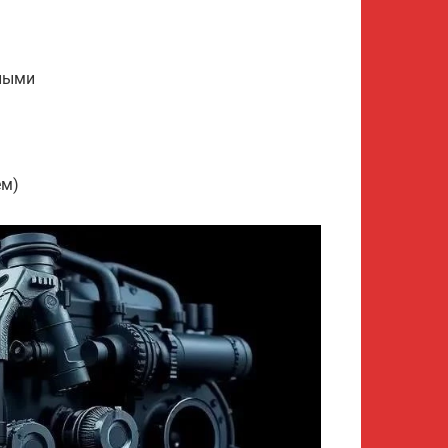
ными
ем)