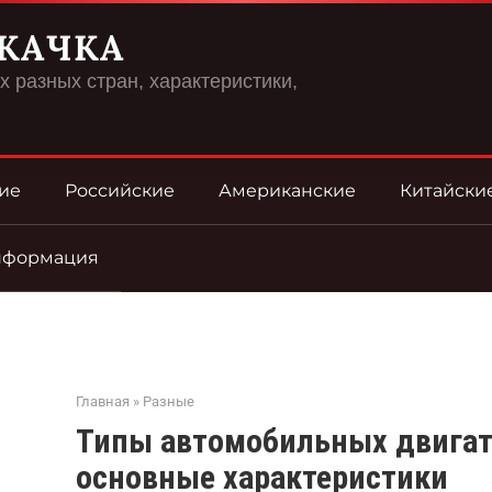
КАЧКА
 разных стран, характеристики,
ие
Российские
Американские
Китайски
нформация
Главная
»
Разные
Типы автомобильных двигат
основные характеристики