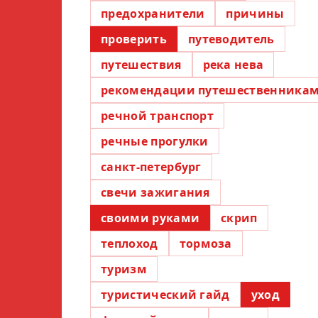
предохранители
причины
проверить
путеводитель
путешествия
река нева
рекомендации путешественника
речной транспорт
речные прогулки
санкт-петербург
свечи зажигания
своими руками
скрип
теплоход
тормоза
туризм
туристический гайд
уход