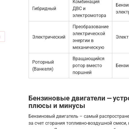
Комбинация
Бензи
Гибридный
ДВС и
элект
электромотора
Преобразование
электрической
м
Электрический
Элект
энергии в
механическую
Вращающийся
Роторный
ротор вместо
Бензи
(Ванкеля)
поршней
Бензиновые двигатели ⎼ устр
плюсы и минусы
Бензиновый двигатель – самый распространен
за счет сгорания топливно-воздушной смеси, 