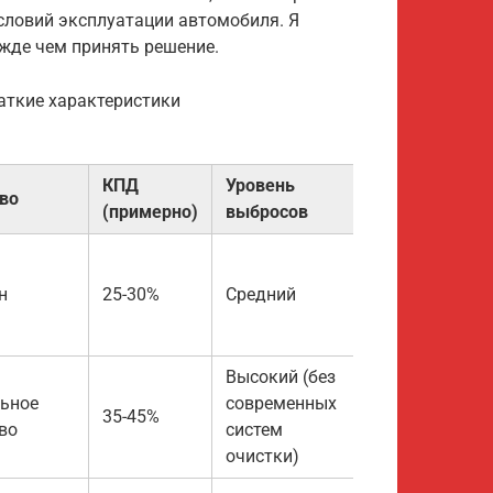
условий эксплуатации автомобиля. Я
жде чем принять решение.
раткие характеристики
КПД
Уровень
во
(примерно)
выбросов
н
25-30%
Средний
Высокий (без
ьное
современных
35-45%
во
систем
очистки)