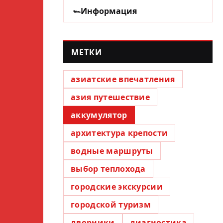
Информация
МЕТКИ
азиатские впечатления
азия путешествие
аккумулятор
архитектура крепости
водные маршруты
выбор теплохода
городские экскурсии
городской туризм
дворники
диагностика