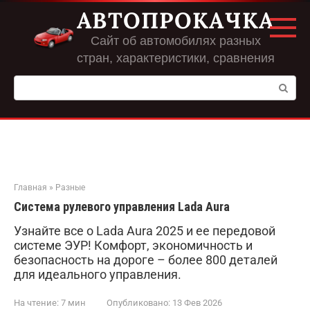
Перейти
АВТОПРОКАЧКА
к
контенту
Сайт об автомобилях разных
стран, характеристики, сравнения
Поиск:
Главная
»
Разные
Система рулевого управления Lada Aura
Узнайте все о Lada Aura 2025 и ее передовой
системе ЭУР! Комфорт, экономичность и
безопасность на дороге – более 800 деталей
для идеального управления.
На чтение:
7 мин
Опубликовано:
13 Фев 2026