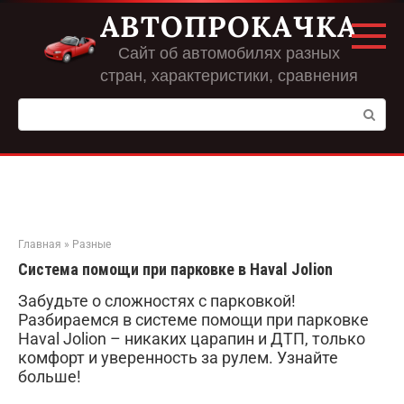
Перейти
АВТОПРОКАЧКА
к
контенту
Сайт об автомобилях разных
стран, характеристики, сравнения
Поиск:
Главная
»
Разные
Система помощи при парковке в Haval Jolion
Забудьте о сложностях с парковкой!
Разбираемся в системе помощи при парковке
Haval Jolion – никаких царапин и ДТП, только
комфорт и уверенность за рулем. Узнайте
больше!