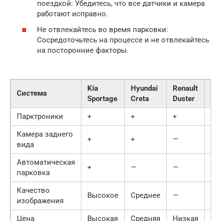
поездкой: Убедитесь, что все датчики и камера
работают исправно.
Не отвлекайтесь во время парковки:
Сосредоточьтесь на процессе и не отвлекайтесь
на посторонние факторы.
Kia
Hyundai
Renault
Ha
Система
Sportage
Creta
Duster
Jol
Парктроники
+
+
+
+
Камера заднего
+
+
—
+
вида
Автоматическая
+
—
—
+
парковка
Качество
Высокое
Среднее
—
Хо
изображения
Цена
Высокая
Средняя
Низкая
Ср