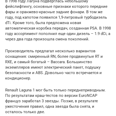
В 1998 году Лагуна подверглась небольшому
фейслифтингу, основные признаки которого передние
фары и оранжево-красные задние фонари. В том же
году, под капотом появился 1,9-литровый турбодизель
dTi. Кроме того, была предложена новая
автоматическая коробка передач, созданная PSA. В 1998
году ассортимент пополнил еще один дизель – 1.9 dCi, а
через два года произошла смена поколений.
Производитель предлагал несколько вариантов
оснащения: смиренный RN, более продвинутые RT и
RXE, и самый богатый – Baccara. Большинство
экземпляров имеют электрический пакет, подушку
безопасности и ABS. Довольно часто встречается и
кондиционер.
Renault Laguna 1 мог быть только переднеприводным.
По результатам краш-тестов по версии EuroNCAP
француз заработал 3 звезды. Позже, в результате
ужесточения правил, одна звезда была снята, и
осталось только две.