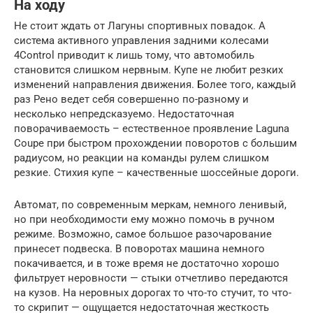
На ходу
Не стоит ждать от Лагуны спортивных повадок. А
система активного управления задними колесами
4Control приводит к лишь тому, что автомобиль
становится слишком нервным. Купе не любит резких
изменений направления движения. Более того, каждый
раз Рено ведет себя совершенно по-разному и
несколько непредсказуемо. Недостаточная
поворачиваемость – естественное проявление Laguna
Coupe при быстром прохождении поворотов с большим
радиусом, но реакции на команды рулем слишком
резкие. Стихия купе – качественные шоссейные дороги.
Автомат, по современным меркам, немного ленивый,
но при необходимости ему можно помочь в ручном
режиме. Возможно, самое большое разочарование
принесет подвеска. В поворотах машина немного
покачивается, и в тоже время не достаточно хорошо
фильтрует неровности — стыки отчетливо передаются
на кузов. На неровных дорогах то что-то стучит, то что-
то скрипит — ощущается недостаточная жесткость