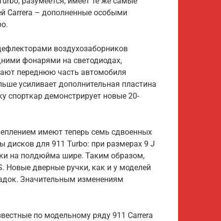
urbo, разумеется, имеет те же самые
й Carrera – дополненные особыми
o.
дефлекторами воздухозаборников
едними фонарями на светодиодах,
ают переднюю часть автомобиля
ольше усиливает дополнительная пластина
ку спорткар демонстрирует новые 20-
креплением имеют теперь семь сдвоенных
 дисков для 911 Turbo: при размерах 9 J
иски на полдюйма шире. Таким образом,
. Новые дверные ручки, как и у моделей
кладок. Значительным изменениям
звестные по модельному ряду 911 Carrera