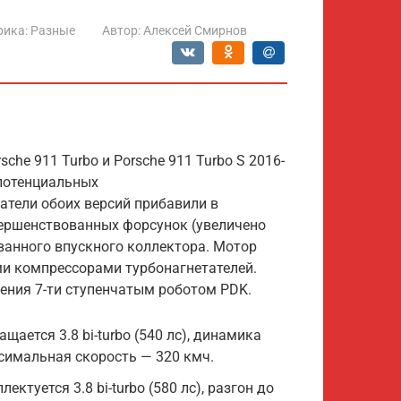
рика:
Разные
Автор:
Алексей Смирнов
che 911 Turbo и Porsche 911 Turbo S 2016-
 потенциальных
гатели обоих версий прибавили в
вершенствованных форсунок (увеличено
ванного впускного коллектора. Мотор
и компрессорами турбонагнетателей.
ения 7-ти ступенчатым роботом PDK.
щается 3.8 bi-turbo (540 лс), динамика
аксимальная скорость — 320 кмч.
ктуется 3.8 bi-turbo (580 лс), разгон до