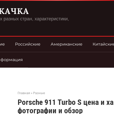
КАЧКА
 разных стран, характеристики,
ие
Российские
Американские
Китайски
нформация
Главная
»
Разные
Porsche 911 Turbo S цена и х
фотографии и обзор