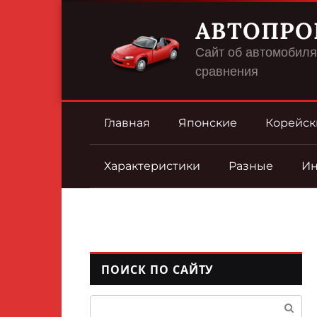
Перейти
АВТОПРО
к
контенту
Сайт об автомобилях
сравнения
Главная
Японские
Корейск
Характеристики
Разные
И
ПОИСК ПО САЙТУ
Поиск: