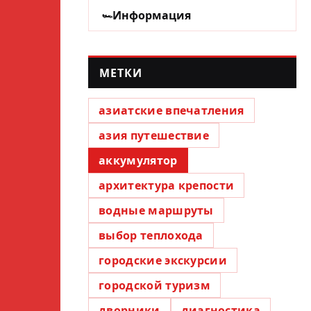
Информация
МЕТКИ
азиатские впечатления
азия путешествие
аккумулятор
архитектура крепости
водные маршруты
выбор теплохода
городские экскурсии
городской туризм
дворники
диагностика