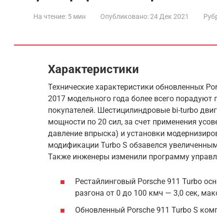
На чтение:
5 мин
Опубликовано:
24 Дек 2021
Руб
Характеристики
Технические характеристики обновленных Pors
2017 модельного года более всего порадуют
покупателей. Шестицилиндровые bi-turbo дви
мощности по 20 сил, за счет применения усо
давление впрыска) и установки модернизиро
модификации Turbo S обзавелся увеличенным
Также инженеры изменили программу управл
Рестайлинговый Porsche 911 Turbo осна
разгона от 0 до 100 кмч — 3,0 сек, м
Обновленный Porsche 911 Turbo S компле