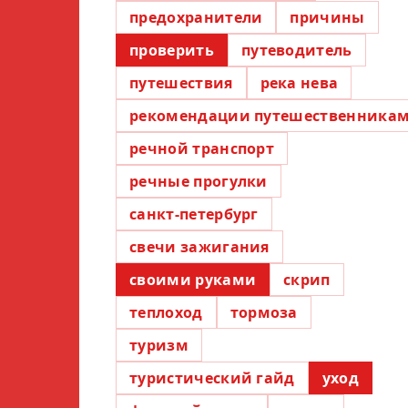
предохранители
причины
проверить
путеводитель
путешествия
река нева
рекомендации путешественника
речной транспорт
речные прогулки
санкт-петербург
свечи зажигания
своими руками
скрип
теплоход
тормоза
туризм
туристический гайд
уход