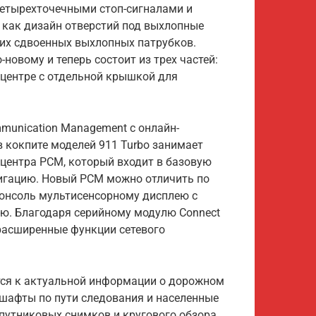
четырехточечными стоп-сигналами и
 как дизайн отверстий под выхлопные
мих сдвоенных выхлопных патрубков.
новому и теперь состоит из трех частей:
 центре с отдельной крышкой для
unication Management с онлайн-
в кокпите моделей 911 Turbo занимает
центра PCM, который входит в базовую
игацию. Новый PCM можно отличить по
онсоль мультисенсорному дисплею с
ю. Благодаря серийному модулю Connect
 расширенные функции сетевого
тся к актуальной информации о дорожном
шафты по пути следования и населенные
путниковых снимков и кругового обзора