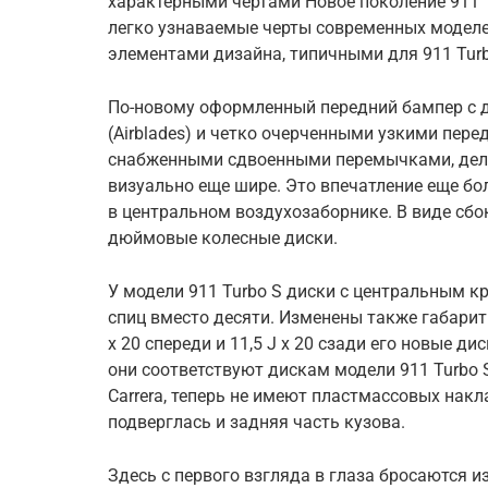
характерными чертами Новое поколение 911 T
легко узнаваемые черты современных моделе
элементами дизайна, типичными для 911 Turb
По-новому оформленный передний бампер с 
(Airblades) и четко очерченными узкими пер
снабженными сдвоенными перемычками, дел
визуально еще шире. Это впечатление еще б
в центральном воздухозаборнике. В виде сбо
дюймовые колесные диски.
У модели 911 Turbo S диски с центральным 
спиц вместо десяти. Изменены также габариты
x 20 спереди и 11,5 J x 20 сзади его новые д
они соответствуют дискам модели 911 Turbo S
Carrera, теперь не имеют пластмассовых на
подверглась и задняя часть кузова.
Здесь с первого взгляда в глаза бросаются и