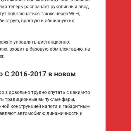
ема теперь распознает рукописный ввод.
т подключаться также через Wi-Fi,
е быструю, простую и обширную их
ожно управлять дистанционно.
лях, входит в базовую комплектацию, на
r.
о С 2016-2017 в новом
bo s довольно трудно спутать с каким-то
еть традиционные выпуклые фары,
нной конструкцией капота и габаритным
обавляют автомобилю динамичности и