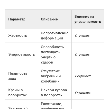
Влияние на
Параметр
Описание
н
управляемость
Сопротивление
Жесткость
Улучшает
деформации
Способность
поглощать
Энергоемкость
Улучшает
энергию
ударов
Отсутствие
Плавность
вибраций и
Ухудшает
хода
колебаний
Крены в
Наклон кузова
Ухудшают
поворотах
в поворотах
Расстояние,