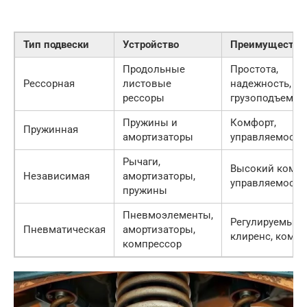
Тип подвески
Устройство
Преимущества
Продольные
Простота,
Рессорная
листовые
надежность,
рессоры
грузоподъемно
Пружины и
Комфорт,
Пружинная
амортизаторы
управляемость
Рычаги,
Высокий комфо
Независимая
амортизаторы,
управляемость
пружины
Пневмоэлементы,
Регулируемый
Пневматическая
амортизаторы,
клиренс, комфо
компрессор