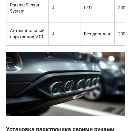
Parking Sensor
4
LED
3000 р
System
Автомобильный
4
Без дисплея
2000 р
парктроник V10
Установка парктроника своими руками