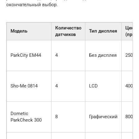
окончательный выбор.
Количество
Цена
Модель
Тип дисплея
датчиков
(прим
ParkCity EM44
4
Без дисплея
2500 р
Sho-Me 0814
4
LCD
4000 р
Dometic
8
Графический
8000 р
ParkCheck 300