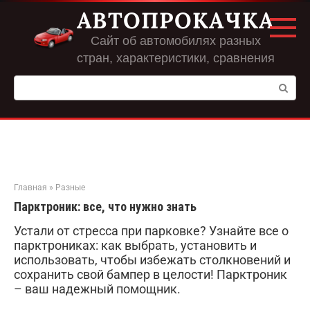
Перейти
АВТОПРОКАЧКА
к
контенту
Сайт об автомобилях разных
стран, характеристики, сравнения
Поиск:
Главная
»
Разные
Парктроник: все, что нужно знать
Устали от стресса при парковке? Узнайте все о
парктрониках: как выбрать, установить и
использовать, чтобы избежать столкновений и
сохранить свой бампер в целости! Парктроник
– ваш надежный помощник.