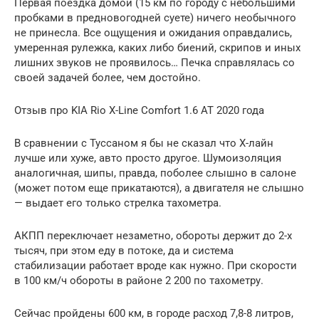
Первая поездка домой (15 км по городу с небольшими
пробками в предновогодней суете) ничего необычного
не принесла. Все ощущения и ожидания оправдались,
умеренная рулежка, каких либо биений, скрипов и иных
лишних звуков не проявилось… Печка справлялась со
своей задачей более, чем достойно.
Отзыв про KIA Rio X-Line Comfort 1.6 AT 2020 года
В сравнении с Туссаном я бы не сказал что Х-лайн
лучше или хуже, авто просто другое. Шумоизоляция
аналогичная, шипы, правда, поболее слышно в салоне
(может потом еще прикатаются), а двигателя не слышно
— выдает его только стрелка тахометра.
АКПП переключает незаметно, обороты держит до 2-х
тысяч, при этом еду в потоке, да и система
стабилизации работает вроде как нужно. При скорости
в 100 км/ч обороты в районе 2 200 по тахометру.
Сейчас пройдены 600 км, в городе расход 7,8-8 литров,