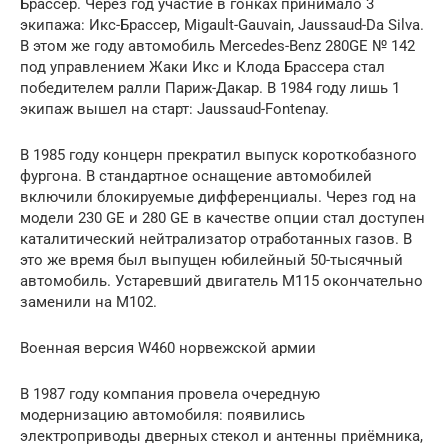
Брассер. Через год участие в гонках принимало 3
экипажа: Икс-Брассер, Migault-Gauvain, Jaussaud-Da Silva.
В этом же году автомобиль Mercedes-Benz 280GE № 142
под управлением Жаки Икс и Клода Брассера стал
победителем ралли Париж-Дакар. В 1984 году лишь 1
экипаж вышел на старт: Jaussaud-Fontenay.
В 1985 году концерн прекратил выпуск короткобазного
фургона. В стандартное оснащение автомобилей
включили блокируемые дифференциалы. Через год на
модели 230 GE и 280 GE в качестве опции стал доступен
каталитический нейтрализатор отработанных газов. В
это же время был выпущен юбилейный 50-тысячный
автомобиль. Устаревший двигатель M115 окончательно
заменили на M102.
Военная версия W460 норвежской армии
В 1987 году компания провела очередную
модернизацию автомобиля: появились
электроприводы дверных стекол и антенны приёмника,