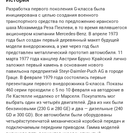
Разработка первого поколения G-класса была
инициирована с целью создания военного
транспортного средства по предложению иранского
шаха Мохаммеда Реза Пехлеви, в то время являвшегося
акционером компании Mercedes-Benz. В апреле 1973
года был создан первый деревянный макет будущей
модели внедорожника, а уже через год был
представлен металлический прототип автомобиля. 11
марта 1977 года канцлер Австрии Бруно Крайский лично
заложил первый камень в основание нового
павильона предприятий Steyr-Daimler-Puch AG в городе
Граце. В феврале 1979 года состоялись первые
презентации первого внедорожника G-класса. Показы
460 серии проходили с 5 по 10 февраля на автодроме в
Ле Кастелле недалеко от Марселя. Покупатель мог
выбрать один из четырёх двигателей. Два из них были
бензиновыми (230 G и 280 GE) и два — дизельные (240
GD и 300 GD). Все автомобили были оборудованы
четырёхступенчатой механической коробкой передач и
подключаемым передним приводом. Гамма моделей