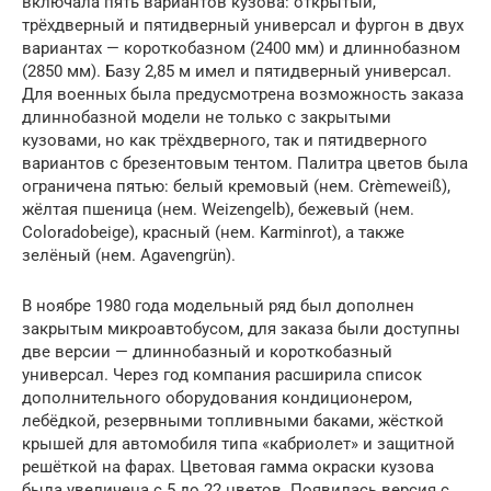
включала пять вариантов кузова: открытый,
трёхдверный и пятидверный универсал и фургон в двух
вариантах — короткобазном (2400 мм) и длиннобазном
(2850 мм). Базу 2,85 м имел и пятидверный универсал.
Для военных была предусмотрена возможность заказа
длиннобазной модели не только с закрытыми
кузовами, но как трёхдверного, так и пятидверного
вариантов с брезентовым тентом. Палитра цветов была
ограничена пятью: белый кремовый (нем. Crèmeweiß),
жёлтая пшеница (нем. Weizengelb), бежевый (нем.
Coloradobeige), красный (нем. Karminrot), а также
зелёный (нем. Agavengrün).
В ноябре 1980 года модельный ряд был дополнен
закрытым микроавтобусом, для заказа были доступны
две версии — длиннобазный и короткобазный
универсал. Через год компания расширила список
дополнительного оборудования кондиционером,
лебёдкой, резервными топливными баками, жёсткой
крышей для автомобиля типа «кабриолет» и защитной
решёткой на фарах. Цветовая гамма окраски кузова
была увеличена с 5 до 22 цветов. Появилась версия с