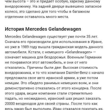
чем высота – это и придаёт особую, харизму данному
внедорожнику. На задней дверце вывешено запасное
колесо, это сделано для того чтобы в багажном
отделении оставалось много места.
История Mercedes Gelandewagen
Mercedes Gelandewagen существует уже почти 35 лет.
Сначала его производили для использования в Иране,
но уже в 1989 году вышла гражданская модель данного
автомобиля. Кстати, с немецкого «Gelandewagen» —
означает машина для бездорожья. Военным Германии
не понравился этот автомобиль, и они от него
отказались. Причины были две: Высокая стоимость
внедорожника, и то что компания Daimler-Benz с начало
предложила свое авто иранской армии, а уже потом
немцам. Это обидело ранимых немецких вояк, и они
демонстративно отказались от этого концерна. После
этого удара, акции компании стали стремительно
падать, но неожиданно, иранский шах решил заказать
20000 вездеходов для своей страны. После того как
весь заказ был выполнен, Иран отказался покупать их,