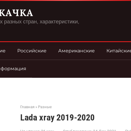
КАЧКА
 разных стран, характеристики,
ие
Российские
Американские
Китайски
нформация
Главная
»
Разные
Lada xray 2019-2020