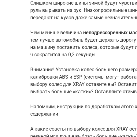
Слишком широкие шины зимой будут чувствит
руль вырывать из рук. Низкопрофильные шин
передают на кузов даже самые незначительн
Чем меньше величина
неподрессоренных ма
тем лучше автомобиль будет держать дорогу 
на машину поставить колеса, которые будут л
ч сократится на 0,2 секунды.
Внимание! Установка колес большего размер
калибровки ABS и ESP (системы могут работа
выбору колес для XRAY оставите вы? Оставит
выбрать большие «катки»? Оставляйте отзывы
Напомним, инструкции по доработкам этого х
содержании
А какие советы по выбору колес для XRAY ос
резиной или лучше выбрать большие «катки»