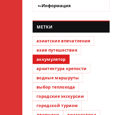
Информация
МЕТКИ
азиатские впечатления
азия путешествие
аккумулятор
архитектура крепости
водные маршруты
выбор теплохода
городские экскурсии
городской туризм
дворники
диагностика