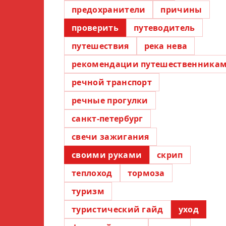
предохранители
причины
проверить
путеводитель
путешествия
река нева
рекомендации путешественника
речной транспорт
речные прогулки
санкт-петербург
свечи зажигания
своими руками
скрип
теплоход
тормоза
туризм
туристический гайд
уход