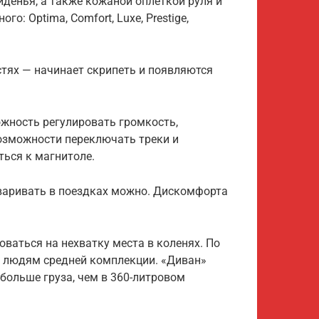
иденья, а также кожаной оплёткой руля и
: Optima, Comfort, Luxe, Prestige,
стях — начинает скрипеть и появляются
ожность регулировать громкость,
возможности переключать треки и
ться к магнитоле.
варивать в поездках можно. Дискомфорта
ваться на нехватку места в коленях. По
м людям средней комплекции. «Диван»
больше груза, чем в 360-литровом