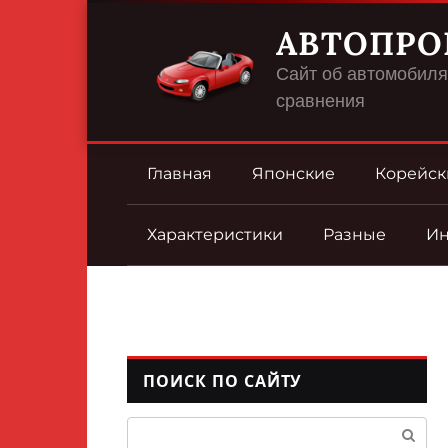
Перейти
АВТОПРО
к
контенту
Сайт об автомобилях
сравнения
Главная
Японские
Корейск
Характеристики
Разные
И
ПОИСК ПО САЙТУ
Поиск: