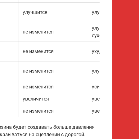
улучшится
улучшится
улучшится, но тольк
не изменится
сухой дороге
не изменится
ухудшится
не изменится
улучшится
не изменится
усилится
увеличится
увеличится
не изменится
увеличится
езина будет создавать больше давления
сказываться на сцеплении с дорогой.