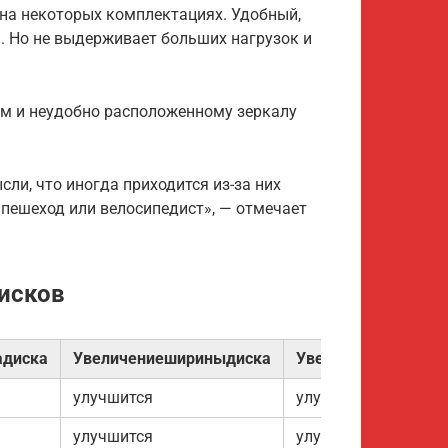
 на некоторых комплектациях. Удобный,
. Но не выдерживает больших нагрузок и
м и неудобно расположенному зеркалу
ли, что иногда приходится из-за них
пешеход или велосипедист», — отмечает
дисков
адиска
Увеличениешириныдиска
Увеличениеширин
улучшится
улучшится
улучшится
улучшится