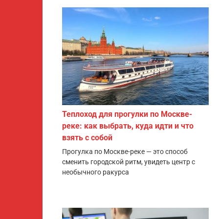
Теплоход для прогулки по Москве-
реке: как выбрать, куда идти и что
взять с собой
Прогулка по Москве-реке — это способ
сменить городской ритм, увидеть центр с
необычного ракурса