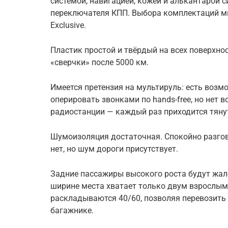
системой, навигацией, кожей и алькантарой с
переключателя КПП. Выбора комплектаций много
Exclusive.
Пластик простой и твёрдый на всех поверхно
«сверчки» после 5000 км.
Имеется претензия на мультируль: есть возм
оперировать звонками по hands-free, но нет 
радиостанции — каждый раз приходится тяну
Шумоизоляция достаточная. Спокойно разго
нет, но шум дороги присутствует.
Задние пассажиры высокого роста будут жало
ширине места хватает только двум взрослы
раскладываются 40/60, позволяя перевозить 
багажнике.