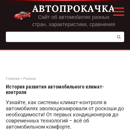
Перейти
АВТОПРОКАЧКА
к
контенту
Сайт об автомобилях разных
стран, характеристики, сравнения
Поиск:
Главная
»
Разные
История развития автомобильного климат-
контроля
Узнайте, как системы климат-контроля в
автомобилях эволюционировали от роскоши до
необходимости! От первых кондиционеров до
современных технологий – всё об
автомобильном комфорте.