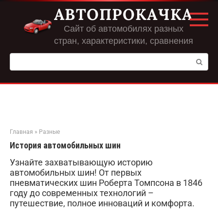
Перейти
АВТОПРОКАЧКА
к
контенту
Сайт об автомобилях разных
стран, характеристики, сравнения
Поиск:
Главная
»
Разные
История автомобильных шин
Узнайте захватывающую историю
автомобильных шин! От первых
пневматических шин Роберта Томпсона в 1846
году до современных технологий –
путешествие, полное инноваций и комфорта.