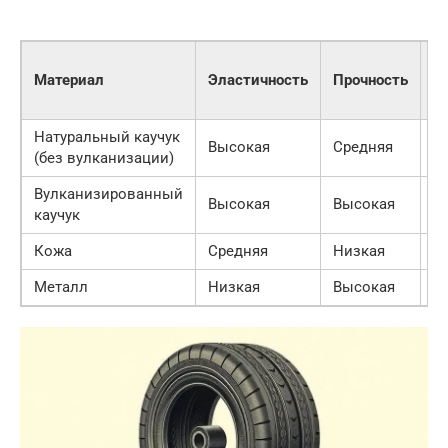
У
Материал
Эластичность
Прочность
к
т
Натуральный каучук
Высокая
Средняя
Н
(без вулканизации)
Вулканизированный
Высокая
Высокая
С
каучук
Кожа
Средняя
Низкая
С
Металл
Низкая
Высокая
В