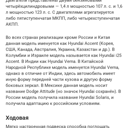
Двигатели представлены двумя бензиновыми
четырёхцилиндровыми — 1,4 л мощностью 107 л. с. и 1,6
л мощностью 123 л. с. С двигателями агрегатируется
либо пятиступенчатая МКПП, либо четырехступенчатая
АКПП.
Во всех странах реализации кроме России и Китая
данная модель именуется как Hyundai Accent (Корея,
США, Канада, Австралия, Украина, Казахстан и др.). В
Колумбии и Израиле модель называется как Hyundai i25
Accent. В Индии как Hyundai Verna. В Китайской
Народной Республике модель именуется Hyundai Verna,
однако в отличие от Индии, здесь автомобиль имеет
иную форму передней части кузова и другую форму
боковых зеркал. В Мексике данная модель носит
название Dodge Attitude (но значок Hyundai сохранён). В
России модель получила название Hyundai Solaris, и
получила адаптацию к российским условиям.
Ходовая
Мягко настроенная подвеска способна поглощать