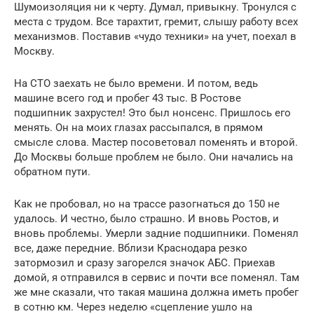
Шумоизоляция ни к черту. Думал, привыкну. Тронулся с
места с трудом. Все тарахтит, гремит, слышу работу всех
механизмов. Поставив «чудо техники» на учет, поехал в
Москву.
На СТО заехать не было времени. И потом, ведь
машине всего год и пробег 43 тыс. В Ростове
подшипник захрустел! Это был нонсенс. Пришлось его
менять. Он на моих глазах рассыпался, в прямом
смысле слова. Мастер посоветовал поменять и второй.
До Москвы больше проблем не было. Они начались на
обратном пути.
Как не пробовал, но на трассе разогнаться до 150 не
удалось. И честно, было страшно. И вновь Ростов, и
вновь проблемы. Умерли задние подшипники. Поменял
все, даже передние. Вблизи Краснодара резко
затормозил и сразу загорелся значок АБС. Приехав
домой, я отправился в сервис и почти все поменял. Там
же мне сказали, что такая машина должна иметь пробег
в сотню км. Через неделю «сцепление ушло на