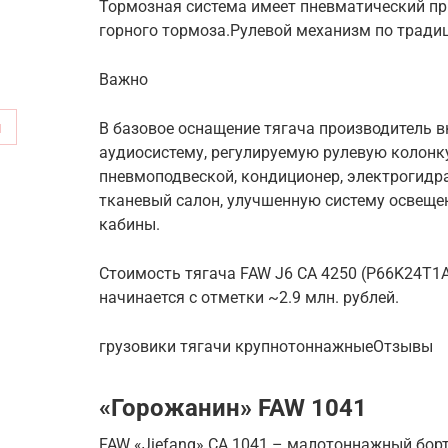
Тормозная система имеет пневматический пр
горного тормоза.Рулевой механизм по тради
Важно
м
В базовое оснащение тягача производитель в
аудиосистему, регулируемую рулевую колонку
пневмоподвеской, кондиционер, электрогидр
тканевый салон, улучшенную систему освеще
кабины.
Стоимость тягача FAW J6 CA 4250 (P66K24T1A1
начинается с отметки ~2.9 млн. рублей.
грузовики тягачи крупнотоннажныеОтзывы
«Горожанин» FAW 1041
FAW «Jiefang» CA 1041 – малотоннажный бор