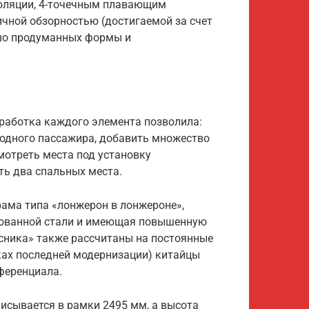
золяции, 4-точечным плавающим
ичной обзорностью (достигаемой за счет
ошо продуманных формы и
оработка каждого элемента позволила:
 одного пассажира, добавить множество
мотреть места под установку
ть два спальных места.
рама типа «лонжерон в лонжероне»,
рованной стали и имеющая повышенную
осника» также рассчитаны на постоянные
мках последней модернизации) китайцы
ференциала.
исывается в рамки 2495 мм, а высота