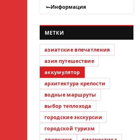
Информация
МЕТКИ
азиатские впечатления
азия путешествие
аккумулятор
архитектура крепости
водные маршруты
выбор теплохода
городские экскурсии
городской туризм
дворники
диагностика