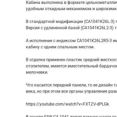
Кабина выполнена в формате цельнометаллич
удобным откидным механизмом и широкими
В стандартной модификации (CA1041K26L-3) 
Версия с удлиненной базой (CA1041K26L2-3) 
А исполнение с индексом CA1041K26L2R5-3 им
кабину с одним спальным местом.
В отделке применен пластик средней жестко
отопителем, имеется вместительный бардачок
мелочевки.
Что касается передней панели, то ее дизайн т
века, но при этом все органы управления ра
https://youtube.com/watch?v=FXTZV-dPLGk
В основе FAW CA 1041 лежит рамное шасси 