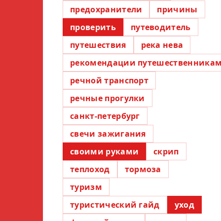
предохранители
причины
проверить
путеводитель
путешествия
река нева
рекомендации путешественника
речной транспорт
речные прогулки
санкт-петербург
свечи зажигания
своими руками
скрип
теплоход
тормоза
туризм
туристический гайд
уход