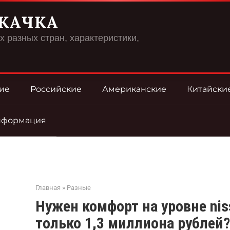
КАЧКА
 разных стран, характеристики,
ие
Российские
Американские
Китайски
нформация
Главная
»
Разные
Нужен комфорт на уровне nissa
только 1,3 миллиона рублей?