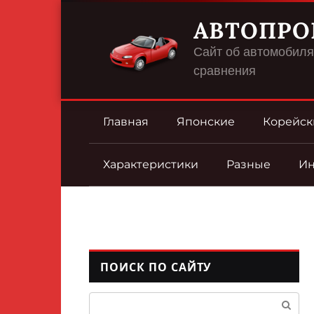
Перейти
АВТОПРО
к
контенту
Сайт об автомобилях
сравнения
Главная
Японские
Корейск
Характеристики
Разные
И
ПОИСК ПО САЙТУ
Поиск: