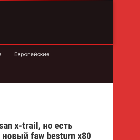
е
Европейские
n x-trail, но есть
 новый faw besturn x80