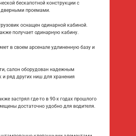
еской бескапотной конструкции с
 дверными проемами.
грузовик оснащен одинарной кабиной.
также получает одинарную кабину.
еет в своем арсенале удлиненную базу и
сти, салон оборудован надежным
 и ряд других ниш для хранения
акже застрял где-то в 90-х годах прошлого
змещены достаточно удобно для водителя.
со штампованно-клепанными элементами.