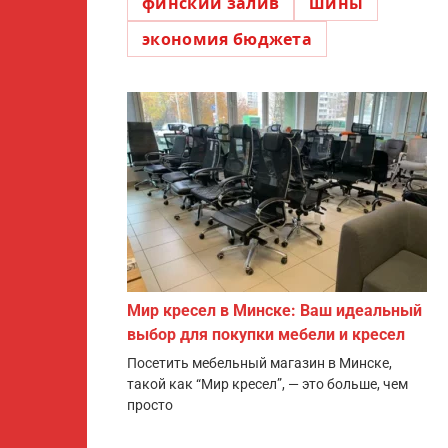
финский залив
шины
экономия бюджета
Мир кресел в Минске: Ваш идеальный
выбор для покупки мебели и кресел
Посетить мебельный магазин в Минске,
такой как “Мир кресел”, — это больше, чем
просто