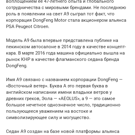
воплощением ее 47-летнего опыта и глобального
сотрудничества с мировыми брендами. Не последнюю
роль в появлении на свет A9 сыграл тот факт, что
корпорация DongFeng Motor стала акционером альянса
PSA Peugeot Citroen.
Модель А9 была впервые представлена публике на
пекинском автосалоне в 2014 году в качестве концепт-
кара. В марте 2016 года машина официально вышла на
рынок КНР в качестве флагманского седана бренда
DongFeng.
Имя A9 связано с названием корпорации DongFeng —
«Восточный ветер». Буква А это первая буква в
английском написании имени владыки ветров у
древних греков, Эола — «AEOLUS», а 9 — это самое
большое нечетное однозначное число, традиционно
пользующееся уважением на востоке и
символизирующее силу и могущество.
Седан А9 создан на базе новой платформы альянса