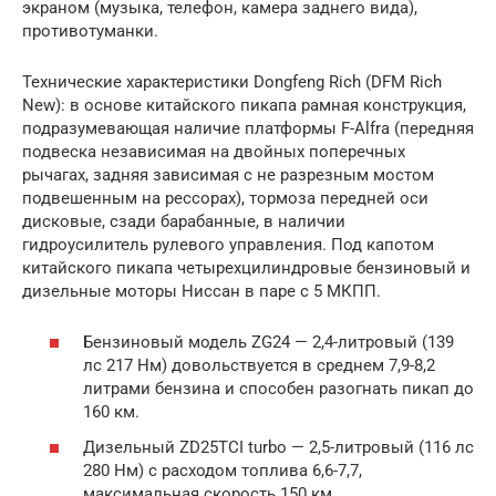
экраном (музыка, телефон, камера заднего вида),
противотуманки.
Технические характеристики Dongfeng Rich (DFM Rich
New): в основе китайского пикапа рамная конструкция,
подразумевающая наличие платформы F-Alfra (передняя
подвеска независимая на двойных поперечных
рычагах, задняя зависимая с не разрезным мостом
подвешенным на рессорах), тормоза передней оси
дисковые, сзади барабанные, в наличии
гидроусилитель рулевого управления. Под капотом
китайского пикапа четырехцилиндровые бензиновый и
дизельные моторы Ниссан в паре с 5 МКПП.
Бензиновый модель ZG24 — 2,4-литровый (139
лс 217 Нм) довольствуется в среднем 7,9-8,2
литрами бензина и способен разогнать пикап до
160 км.
Дизельный ZD25TCI turbo — 2,5-литровый (116 лс
280 Нм) с расходом топлива 6,6-7,7,
максимальная скорость 150 км.