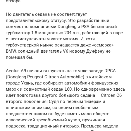
обзора.
Но двигатель седана не соответствует
представительскому статусу. Это разработанный
совместно компаниями Dongfeng и PSA бензиновый
турбомотор 1.8 мощностью 204 л.с., работающий в паре
с шестиступенчатым «автоматом». И, хотя
турбочетверкой нынче оснащается даже «семерка»
BMW, солидный двигатель V6 новому Дунфэну не
помешал бы.
Aeolus A9 начали выпускать на том же заводе DPCA
(Dongfeng Peugeot Citroen Automobile) в китайском
городе Ухань, где собирают автомобили французских
марок и совместный седан L60. Но одновременно здесь
идет подготовка другого большого седана — Citroen C6
второго поколения! Судя по первым тизерам и
шпионским снимкам, со своим необычным
предшественником он будет иметь мало общего:
классический трехобъемный кузов, пружинная
подвеска, традиционный интерьер. Премьера модели