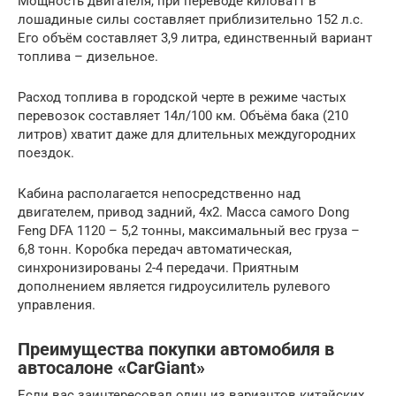
Мощность двигателя, при переводе киловатт в
лошадиные силы составляет приблизительно 152 л.с.
Его объём составляет 3,9 литра, единственный вариант
топлива – дизельное.
Расход топлива в городской черте в режиме частых
перевозок составляет 14л/100 км. Объёма бака (210
литров) хватит даже для длительных междугородних
поездок.
Кабина располагается непосредственно над
двигателем, привод задний, 4х2. Масса самого Dong
Feng DFA 1120 – 5,2 тонны, максимальный вес груза –
6,8 тонн. Коробка передач автоматическая,
синхронизированы 2-4 передачи. Приятным
дополнением является гидроусилитель рулевого
управления.
Преимущества покупки автомобиля в
автосалоне «CarGiant»
Если вас заинтересовал один из вариантов китайских