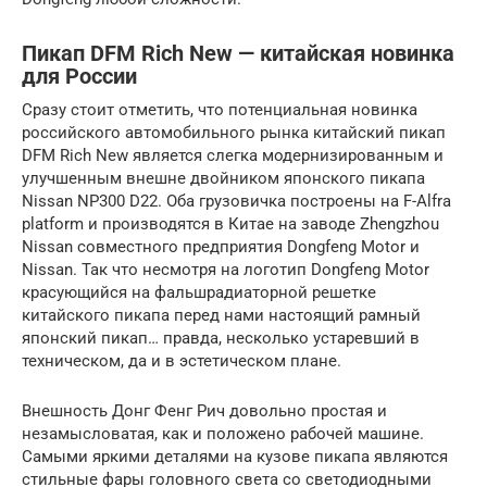
Пикап DFM Rich New — китайская новинка
для России
Сразу стоит отметить, что потенциальная новинка
российского автомобильного рынка китайский пикап
DFM Rich New является слегка модернизированным и
улучшенным внешне двойником японского пикапа
Nissan NP300 D22. Оба грузовичка построены на F-Alfra
platform и производятся в Китае на заводе Zhengzhou
Nissan совместного предприятия Dongfeng Motor и
Nissan. Так что несмотря на логотип Dongfeng Motor
красующийся на фальшрадиаторной решетке
китайского пикапа перед нами настоящий рамный
японский пикап… правда, несколько устаревший в
техническом, да и в эстетическом плане.
Внешность Донг Фенг Рич довольно простая и
незамысловатая, как и положено рабочей машине.
Самыми яркими деталями на кузове пикапа являются
стильные фары головного света со светодиодными