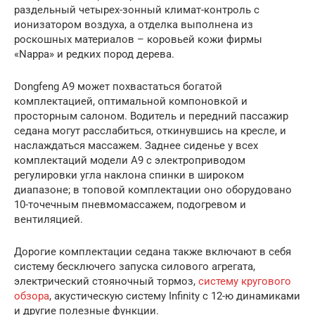
раздельный четырех-зонный климат-контроль с
ионизатором воздуха, а отделка выполнена из
роскошных материалов – коровьей кожи фирмы
«Nappa» и редких пород дерева.
Dongfeng A9 может похвастаться богатой
комплектацией, оптимальной компоновкой и
просторным салоном. Водитель и передний пассажир
седана могут расслабиться, откинувшись на кресле, и
наслаждаться массажем. Заднее сиденье у всех
комплектаций модели А9 с электроприводом
регулировки угла наклона спинки в широком
диапазоне; в топовой комплектации оно оборудовано
10-точечным пневмомассажем, подогревом и
вентиляцией.
Дорогие комплектации седана также включают в себя
систему бесключего запуска силового агрегата,
электрический стояночный тормоз,
систему кругового
обзора
, акустическую систему Infinity с 12-ю динамиками
и другие полезные функции.