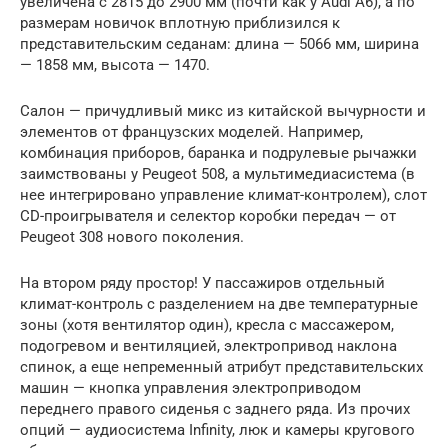
увеличена с 2815 до 2900 мм (почти как у Audi A6), а по
размерам новичок вплотную приблизился к
представительским седанам: длина — 5066 мм, ширина
— 1858 мм, высота — 1470.
Салон — причудливый микс из китайской вычурности и
элементов от французских моделей. Например,
комбинация приборов, баранка и подрулевые рычажки
заимствованы у Peugeot 508, а мультимедиасистема (в
нее интегрировано управление климат-контролем), слот
CD-проигрывателя и селектор коробки передач — от
Peugeot 308 нового поколения.
На втором ряду простор! У пассажиров отдельный
климат-контроль с разделением на две температурные
зоны (хотя вентилятор один), кресла с массажером,
подогревом и вентиляцией, электропривод наклона
спинок, а еще непременный атрибут представительских
машин — кнопка управления электроприводом
переднего правого сиденья с заднего ряда. Из прочих
опций — аудиосистема Infinity, люк и камеры кругового