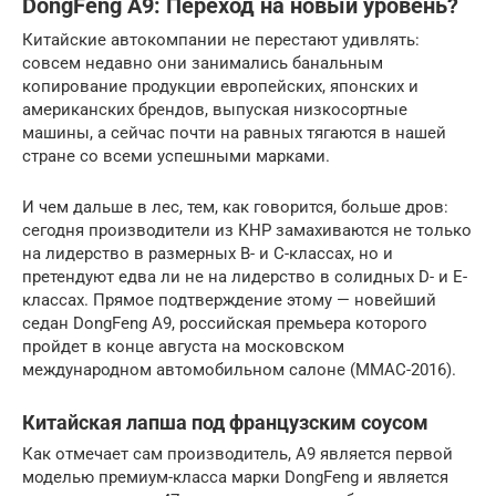
DongFeng A9: Переход на новый уровень?
Китайские автокомпании не перестают удивлять:
совсем недавно они занимались банальным
копирование продукции европейских, японских и
американских брендов, выпуская низкосортные
машины, а сейчас почти на равных тягаются в нашей
стране со всеми успешными марками.
И чем дальше в лес, тем, как говорится, больше дров:
сегодня производители из КНР замахиваются не только
на лидерство в размерных B- и С-классах, но и
претендуют едва ли не на лидерство в солидных D- и E-
классах. Прямое подтверждение этому — новейший
седан DongFeng A9, российская премьера которого
пройдет в конце августа на московском
международном автомобильном салоне (ММАС-2016).
Китайская лапша под французским соусом
Как отмечает сам производитель, A9 является первой
моделью премиум-класса марки DongFeng и является