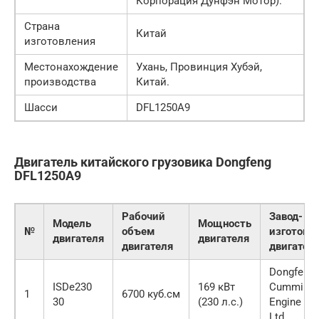
Корпорация Дунфэн Мотор).
Страна
Китай
изготовления
Местонахождение
Ухань, Провинция Хубэй,
производства
Китай.
Шасси
DFL1250A9
Двигатель китайского грузовика Dongfeng
DFL1250A9
Рабочий
Завод-
Модель
Мощность
№
объем
изготови
двигателя
двигателя
двигателя
двигател
Dongfeng
ISDe230
169 кВт
Cummins
1
6700 куб.см
30
(230 л.с.)
Engine Co.
Ltd.