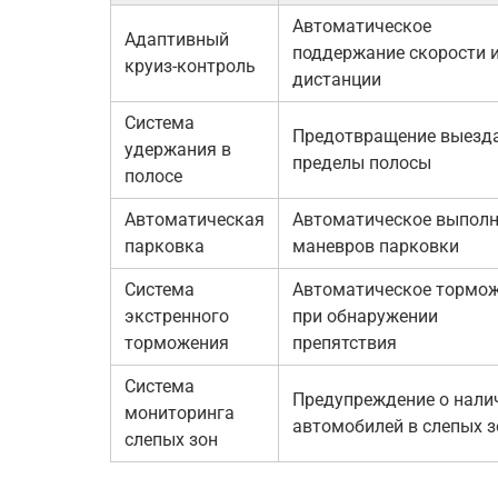
Автоматическое
Адаптивный
поддержание скорости 
круиз-контроль
дистанции
Система
Предотвращение выезда
удержания в
пределы полосы
полосе
Автоматическая
Автоматическое выполн
парковка
маневров парковки
Система
Автоматическое тормо
экстренного
при обнаружении
торможения
препятствия
Система
Предупреждение о нали
мониторинга
автомобилей в слепых з
слепых зон