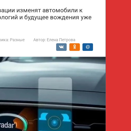
овации изменят автомобили к
ологий и будущее вождения уже
рика:
Разные
Автор:
Елена Петрова