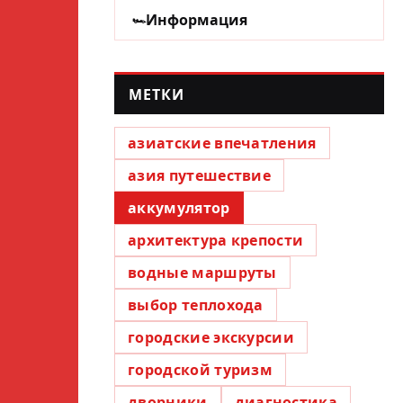
Информация
МЕТКИ
азиатские впечатления
азия путешествие
аккумулятор
архитектура крепости
водные маршруты
выбор теплохода
городские экскурсии
городской туризм
дворники
диагностика