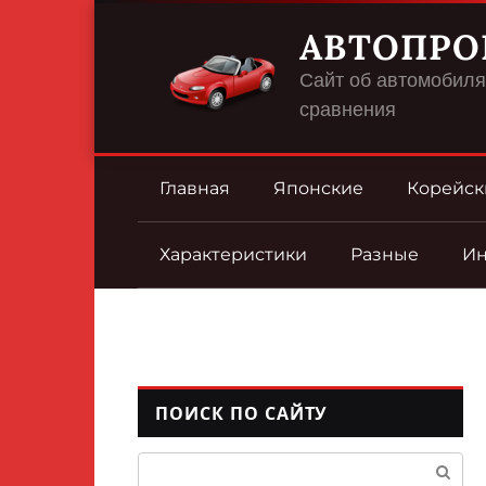
Перейти
АВТОПРО
к
контенту
Сайт об автомобилях
сравнения
Главная
Японские
Корейск
Характеристики
Разные
И
ПОИСК ПО САЙТУ
Поиск: