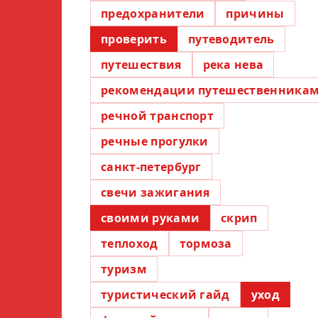
предохранители
причины
проверить
путеводитель
путешествия
река нева
рекомендации путешественника
речной транспорт
речные прогулки
санкт-петербург
свечи зажигания
своими руками
скрип
теплоход
тормоза
туризм
туристический гайд
уход