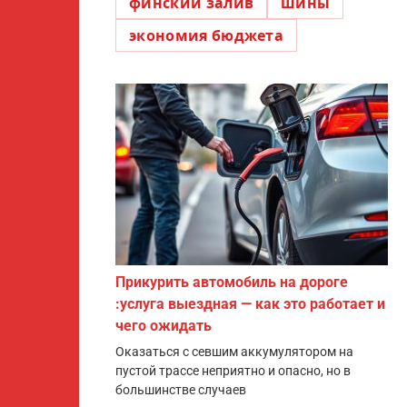
финский залив
шины
экономия бюджета
Прикурить автомобиль на дороге
:услуга выездная — как это работает и
чего ожидать
Оказаться с севшим аккумулятором на
пустой трассе неприятно и опасно, но в
большинстве случаев