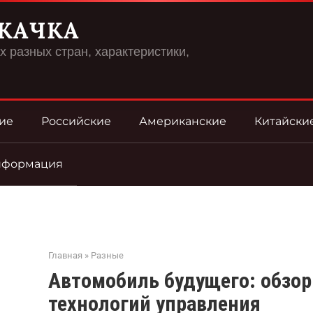
КАЧКА
 разных стран, характеристики,
ие
Российские
Американские
Китайски
нформация
Главная
»
Разные
Автомобиль будущего: обзо
технологий управления