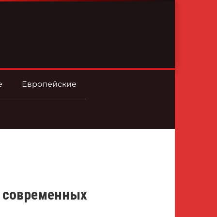
е
Европейские
р современных