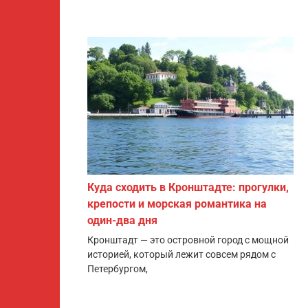
Куда сходить в Кронштадте: прогулки,
крепости и морская романтика на
один-два дня
Кронштадт — это островной город с мощной
историей, который лежит совсем рядом с
Петербургом,